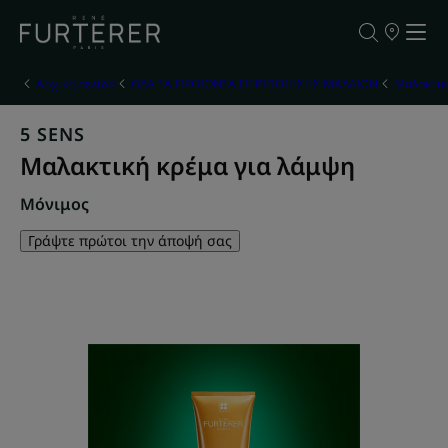
ΣΗΜΕΙΑ
ΠΩΛΗΣΗΣ
ΤΩΝ
ΠΡΟΪΟΝΤΩ
Αρχική σελίδα
ΟΛΑ ΤΑ ΠΡΟΪΟΝΤΑ ΠΕΡΙΠΟΙΗΣΗΣ ΜΑΛΛΙΩΝ
Μαλακτικ
ΜΑΣ
5 SENS
Μαλακτική κρέμα για λάμψη
Μόνιμος
Γράψτε πρώτοι την άποψή σας