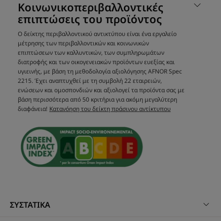
Κοινωνικοπεριβαλλοντικές
ΛΊΓΑ ΛΌΓΙΑ ΑΠΌ ΤΟΝ ΕΙΔΙΚΌ ΜΑΣ
επιπτώσεις του προϊόντος
Ο δείκτης περιβαλλοντικού αντικτύπου είναι ένα εργαλείο
μέτρησης των περιβαλλοντικών και κοινωνικών
επιπτώσεων των καλλυντικών, των συμπληρωμάτων
διατροφής και των οικογενειακών προϊόντων ευεξίας και
Στο κόσμο των φροντίδων 5
υγιεινής, με βάση τη μεθοδολογία αξιολόγησης AFNOR Spec
SENS όλα είναι σχεδιασμένα
2215. Έχει αναπτυχθεί με τη συμβολή 22 εταιρειών,
ενώσεων και ομοσπονδιών και αξιολογεί τα προϊόντα σας με
ώστε να ΞΥΠΝΟΥΝ ΠΑΝΤΑ τις
βάση περισσότερα από 50 κριτήρια για ακόμη μεγαλύτερη
αισθήσεις, τόσο στην όψη των
διαφάνεια!
Κατανόηση του δείκτη πράσινου αντίκτυπου
προϊόντων όσο και στην
πλούσια αίσθηση που
χαρίζουν.
ΣΥΣΤΑΤΙΚΑ
Πλεονέκτημα