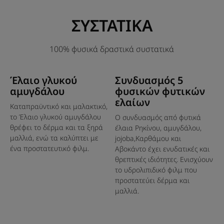
Θεϊκό άρωμα που συνδυάζει νότες λουλουδιών και
κεχριμπαριού. Ένα εθιστικό άρωμα που τυλίγει τα
ΣΥΣΤΑΤΙΚΑ
μαλλιά διαρκώς με μια ακαταμάχητη, αύρα. Με κάθε
χρήση, μια μοναδική εμπειρία ξυπνά τις αισθήσεις.
100% φυσικά δραστικά συστατικά
Οφέλη
Έλαιο γλυκού
Συνδυασμός 5
• Πέντε φυσικά έλαια : καστορέλαιο, γλυκό
αμυγδάλου
φυσικών φυτικών
αμυγδαλέλαιο, καρδαμέλαιο και έλαια από Jojoba και
ελαίων
Καταπραϋντικό και μαλακτικό,
αβοκάντο.
το Έλαιο γλυκού αμυγδάλου
Ο συνδυασμός από φυτικά
• Χαρίζει θρέψη χωρίς να βαραίνει τα μαλλιά : για
θρέφει το δέρμα και τα ξηρά
έλαια Ρηκίνου, αμυγδάλου,
απαλά και μεταξένια μαλλιά.
μαλλιά, ενώ τα καλύπτει με
jojoba,Καρθάμου και
• Καθημερινό βήμα ομορφιάς : ένα έως δύο λεπτά
ένα προστατευτικό φιλμ.
Αβοκάντο έχει ενυδατικές και
θρεπτικές ιδιότητες. Ενισχύουν
αναμονής είναι αρκετά για τέλειο ξέμπλεγμα.
το υδρολιπιδικό φιλμ που
προστατεύει δέρμα και
μαλλιά.
Υφή
Ανακύκλωση