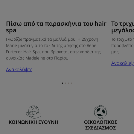
Πίσω από τα παρασκήνια του hair
Το τριχ
spa
μεγάλο
Γνωρίζω πραγματικά τα μαλλιά μου; Η 29χρονη
Το τριχωτό
Marie μιλάει για το ταξίδι της μύησης στο René
παραβλέπου
Furterer Hair Spa, που βρίσκεται στην καρδιά της
μας.
συνοικίας Madeleine στο Παρίσι.
Ανακαλύψ
Ανακαλύψτε
Go
Go
Go
Go
to
to
to
to
item
item
item
item
1
2
3
4
ΚΟΙΝΩΝΙΚΗ ΕΥΘΥΝΗ
ΟΙΚΟΛΟΓΙΚΟΣ
ΣΧΕΔΙΑΣΜΟΣ