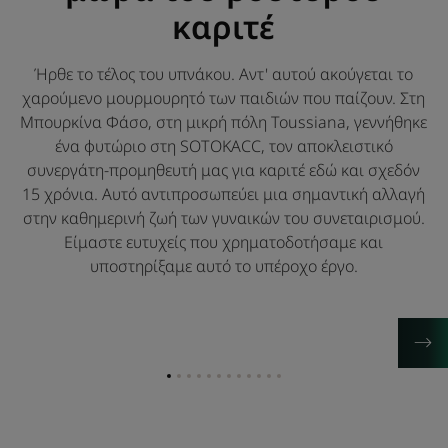
καριτέ
Ήρθε το τέλος του υπνάκου. Αντ' αυτού ακούγεται το
χαρούμενο μουρμουρητό των παιδιών που παίζουν. Στη
Μπουρκίνα Φάσο, στη μικρή πόλη Toussiana, γεννήθηκε
ένα φυτώριο στη SOTOKACC, τον αποκλειστικό
συνεργάτη-προμηθευτή μας για καριτέ εδώ και σχεδόν
15 χρόνια. Αυτό αντιπροσωπεύει μια σημαντική αλλαγή
στην καθημερινή ζωή των γυναικών του συνεταιρισμού.
Είμαστε ευτυχείς που χρηματοδοτήσαμε και
υποστηρίξαμε αυτό το υπέροχο έργο.
Go
Go
Go
Go
Go
Go
Go
Go
Go
Go
Go
Go
to
to
to
to
to
to
to
to
to
to
to
to
item
item
item
item
item
item
item
item
item
item
item
item
1
2
3
4
5
6
7
8
9
10
11
12