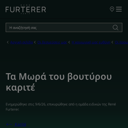
ΣΗΜΕΙΑ
ΠΩΛΗΣΗΣ
ΤΩΝ
ΠΡΟΪΟΝΤΩ
ΜΑΣ
Αρχική σελίδα
Οι δεσμεύσεις μας
Η κοινωνική μας ευθύνη
Οι προμ
Τα Μωρά του βουτύρου
καριτέ
Ενημερώθηκε στις
9/6/26
, επικυρώθηκε από
η ομάδα ειδικών της René
Furterer
.
Karité