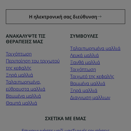
Η ηλεκτρονική σας διεύθυνση
ΑΝΑΚΑΛΥΨΤΕ ΤΙΣ
ΣΥΜΒΟΥΛΕΣ
ΘΕΡΑΠΕΙΕΣ ΜΑΣ
Tαλαιπωρημένα μαλλιά
Τριχόπτωση
Λευκά μαλλιά
Περιποίηση του τριχωτού
Ξανθά μαλλιά
της κεφαλής
Τριχόπτωση
Ξηρά μαλλιά
Τριχωτό της κεφαλής
Ταλαιπωρημένα,
Βαμμένα μαλλιά
εύθραυστα μαλλιά
Ξηρά μαλλιά
Βαμμένα μαλλιά
Διαγνωση μαλλιων
Θαμπά μαλλιά
ΣΧΕΤΙΚΑ ΜΕ ΕΜΑΣ
Επικοινωνήστε μαζί μας
Συχνές ερωτήσεις