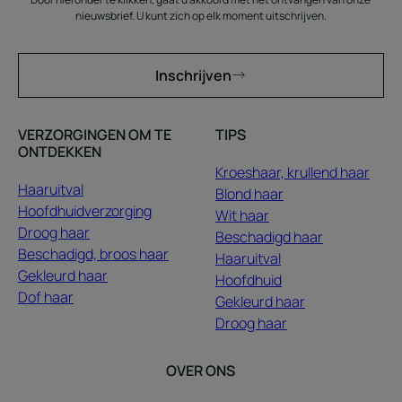
nieuwsbrief. U kunt zich op elk moment uitschrijven.
Inschrijven
VERZORGINGEN OM TE
TIPS
ONTDEKKEN
Kroeshaar, krullend haar
Haaruitval
Blond haar
Hoofdhuidverzorging
Wit haar
Droog haar
Beschadigd haar
Beschadigd, broos haar
Haaruitval
Gekleurd haar
Hoofdhuid
Dof haar
Gekleurd haar
Droog haar
OVER ONS