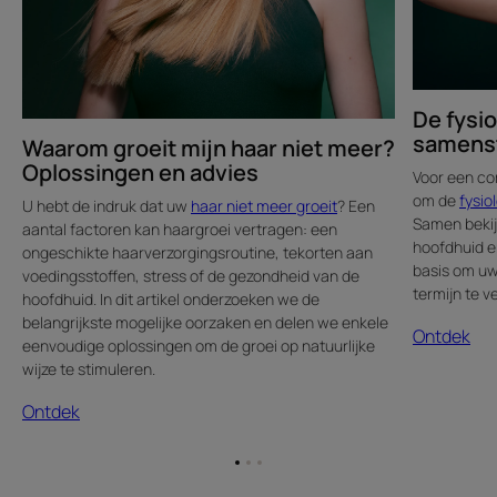
advies
De fysio
samenst
Waarom groeit mijn haar niet meer?
Oplossingen en advies
Voor een cor
om de
fysio
U hebt de indruk dat uw
haar niet meer groeit
? Een
Samen bekij
aantal factoren kan haargroei vertragen: een
hoofdhuid en
ongeschikte haarverzorgingsroutine, tekorten aan
basis om uw
voedingsstoffen, stress of de gezondheid van de
termijn te v
hoofdhuid. In dit artikel onderzoeken we de
belangrijkste mogelijke oorzaken en delen we enkele
Ontdek
eenvoudige oplossingen om de groei op natuurlijke
wijze te stimuleren.
Ontdek
Ga
Ga
Ga
naar
naar
naar