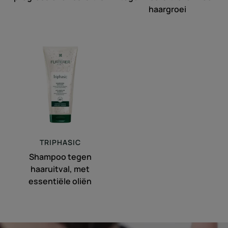
haargroei
Shampoo
tegen
haaruitval,
met
essentiële
oliën
TRIPHASIC
Shampoo tegen
haaruitval, met
essentiële oliën
De