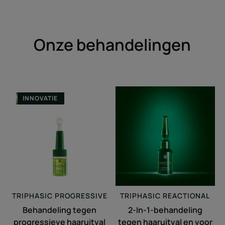
item
item
item
1
2
3
Onze behandelingen
Behandeling
2-
INNOVATIE
tegen
In-
progressieve
1-
haaruitval
behandeling
tegen
haaruitval
en
voor
haargroei
TRIPHASIC
PROGRESSIVE
TRIPHASIC
REACTIONAL
Behandeling tegen
2-In-1-behandeling
progressieve haaruitval
tegen haaruitval en voor