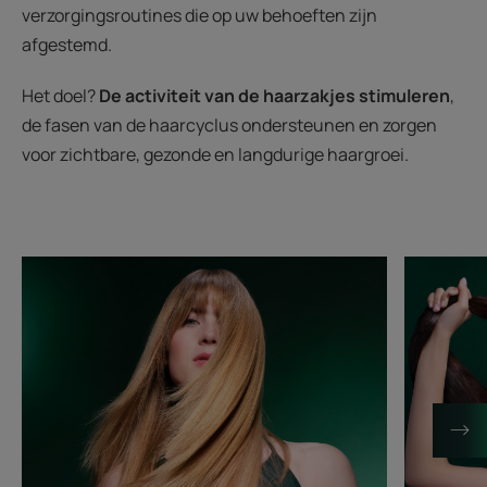
verzorgingsroutines die op uw behoeften zijn
afgestemd.
Het doel?
De activiteit van de haarzakjes stimuleren
,
de fasen van de haarcyclus ondersteunen en zorgen
voor zichtbare, gezonde en langdurige haargroei.
Ontdek
Ontdek
Waarom
De
groeit
fysiologie
mijn
van
haar
de
niet
hoofdhuid
meer?
samenstell
Oplossingen
en
en
rol