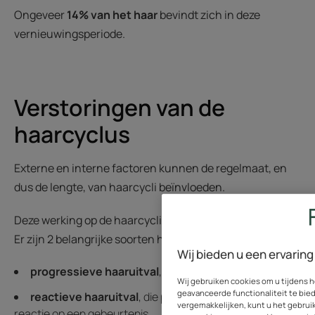
Ongeveer
14% van het haar
bevindt zich in deze
vernieuwingsperiode.
Verstoringen van de
haarcyclus
Externe en interne factoren kunnen de regelmaat, en
dus de lengte, van haarcycli beïnvloeden.
Deze werking op de haarcycli kan leiden tot haaruitval.
Er zijn 2 belangrijke soorten haaruitval:
Wij bieden u een ervaring 
progressieve haaruitval
, die geleidelijk optreedt
Wij gebruiken cookies om u tijdens h
geavanceerde functionaliteit te bied
reactieve haaruitval
, die plotseling optreedt als
vergemakkelijken, kunt u het gebrui
reactie op een gebeurtenis.