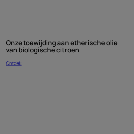
Onze toewijding aan etherische olie
van biologische citroen
Ontdek
Ontdek
Welke
shampoo
voor
gekleurd
haar?