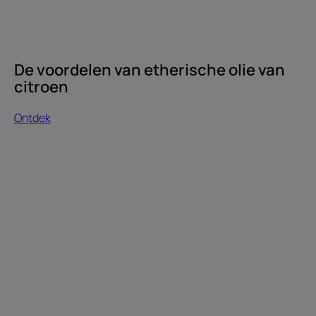
De voordelen van etherische olie van
citroen
Ontdek
Ontdek
Azijn,
uw
bondgenoot
voor
gekleurd
haar