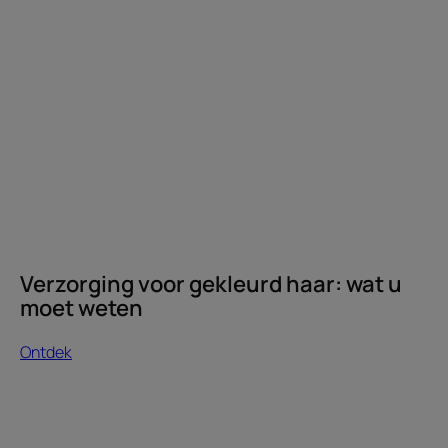
voor
gekleurd
haar:
wat
u
moet
weten
Verzorging voor gekleurd haar: wat u
moet weten
Ontdek