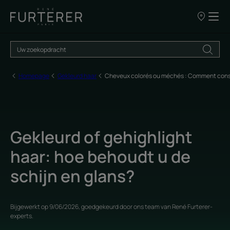
ONZE
VERKOOPP
Homepage
Gekleurd haar
Cheveux colorés ou méchés : Comment conserv
Gekleurd of gehighlight
haar: hoe behoudt u de
schijn en glans?
Bijgewerkt op
9/06/2026
, goedgekeurd door
ons team van René Furterer-
experts
.