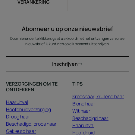
VERANKERING
Abonneer u op onze nieuwsbrief
Door hieronder te klikken, gaat u akkoord met het ontvangen van onze
nieuwsbrief. U kunt zich op elk moment uitschrijven.
Inschrijven
VERZORGINGEN OM TE
TIPS
ONTDEKKEN
Kroeshaar, krullend haar
Haaruitval
Blond haar
Hoofdhuidverzorging
Wit haar
Droog haar
Beschadigd haar
Beschadigd, broos haar
Haaruitval
Gekleurd haar
Hoofdhuid