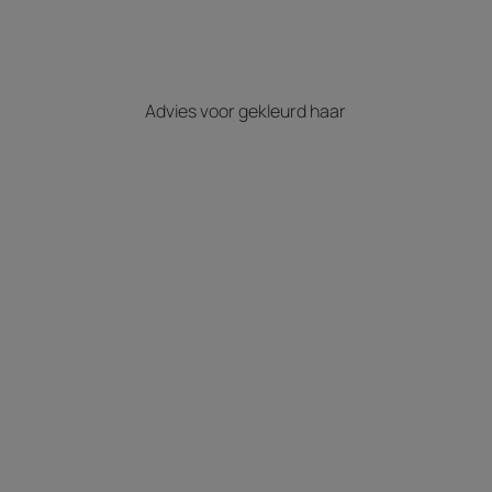
Advies voor gekleurd haar
Ontdek
De
voordelen
van
etherische
olie
van
citroen