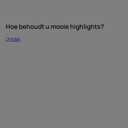
Hoe behoudt u mooie highlights?
Ontdek
Ontdek
Welke
shampoo
voor
gekleurd
haar?