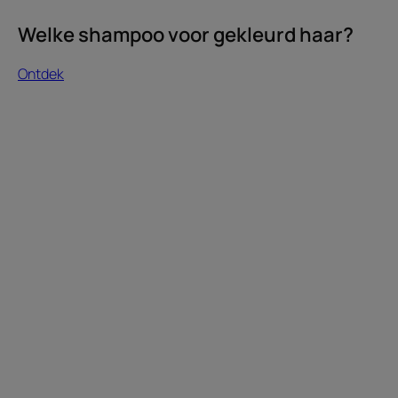
Welke shampoo voor gekleurd haar?
Ontdek
Ontdek
Onze
toewijding
aan
etherische
olie
van
biologische
citroen