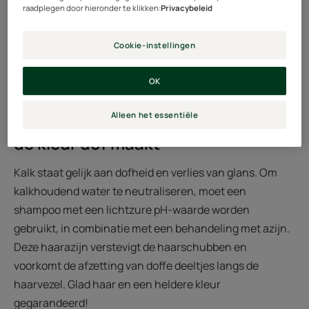
raadplegen door hieronder te klikken:
Privacybeleid
Cookie-instellingen
OK
Alleen het essentiële
Let op met kalkhoudend water dat
de kleur dof maakt
Kalk staat gelijk aan dofheid en verlies van glans. Om
kalkhoudend water te neutraliseren, moet een
shampoo met een lichtzure pH-waarde worden
gebruikt, in combinatie met een behandeling met azijn.
Deze haarazijn verstevigt de haarschubben en
voorkomt de afzetting van doffe deeltjes langs de
haarvezel. Glad haar en een heldere kleur
gegarandeerd!