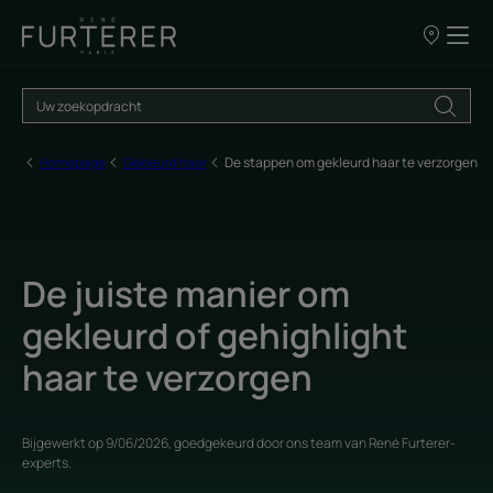
ONZE
VERKOOPP
Homepage
Gekleurd haar
De stappen om gekleurd haar te verzorgen
De juiste manier om
gekleurd of gehighlight
haar te verzorgen
Bijgewerkt op
9/06/2026
, goedgekeurd door
ons team van René Furterer-
experts
.