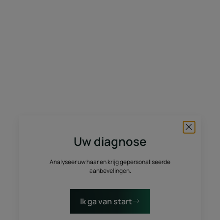
uw
bondgenoot
voor
gekleurd
haar
Uw diagnose
Analyseer uw haar en krijg gepersonaliseerde
aanbevelingen.
Ik ga van start