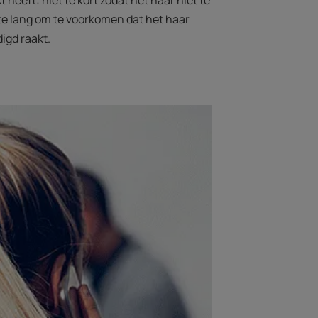
heeft: niet te kort zodat het haar niet te
t te lang om te voorkomen dat het haar
igd raakt.