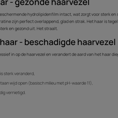
ar - gezonde haarvezel
beschermende hydrolipidenfilm intact, wat zorgt voor sterk en 
ine zijn perfect overlappend, glad en strak. Het haar is tegeli
sterk en gezond uit. Het straalt.
haar - beschadigde haarvezel
ssief in op de haarvezel en verandert de aard van het haar d
 is sterk veranderd,
aan wijd open (basisch milieu met pH-waarde 11),
dig vernietigd.