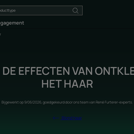
ngagement
r
N DE EFFECTEN VAN ONTKL
HET HAAR
Bijgewerkt op
9/06/2026
, goedgekeurd door
ons team van René Furterer-experts
.
Blond haar