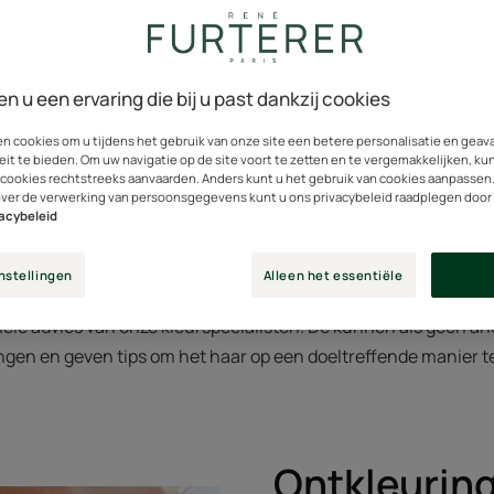
en u een ervaring die bij u past dankzij cookies
uren of te voorzien van highlights of een balayage, worden te
het haar kunnen beschadigen. Ze moeten met zorg worden be
en cookies om u tijdens het gebruik van onze site een betere personalisatie en gea
ingen te herstellen en ze te beschermen tegen alledaagse sc
eit te bieden. Om uw navigatie op de site voort te zetten en te vergemakkelijken, ku
 cookies rechtstreeks aanvaarden. Anders kunt u het gebruik van cookies aanpassen
).
over de verwerking van persoonsgegevens kunt u ons privacybeleid raadplegen door
vacybeleid
ingsproducten die speciaal ontworpen zijn voor de behoeften 
ultaten. Ze zullen hun pure, blonde glans langer behouden.
nstellingen
Alleen het essentiële
ele advies van onze kleurspecialisten. De kunnen als geen a
ngen en geven tips om het haar op een doeltreffende manier te
Ontkleuring