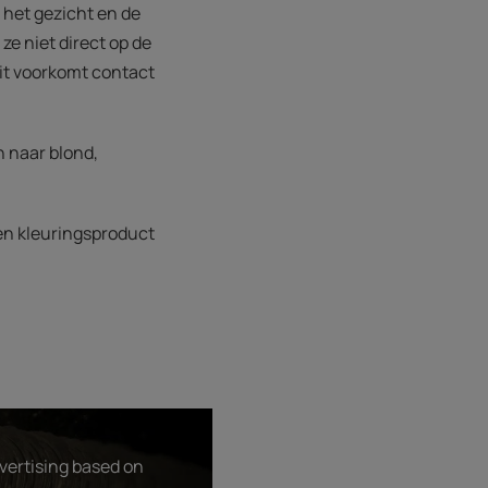
n het gezicht en de
e niet direct op de
Dit voorkomt contact
n naar blond,
een kleuringsproduct
dvertising based on