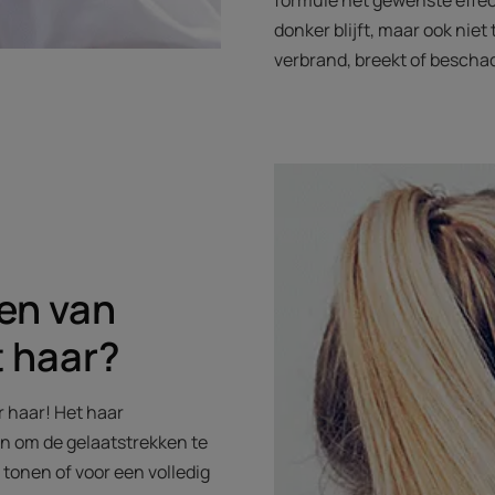
formule het gewenste effect 
donker blijft, maar ook nie
verbrand, breekt of beschad
ten van
t haar?
r haar! Het haar
n om de gelaatstrekken te
tonen of voor een volledig