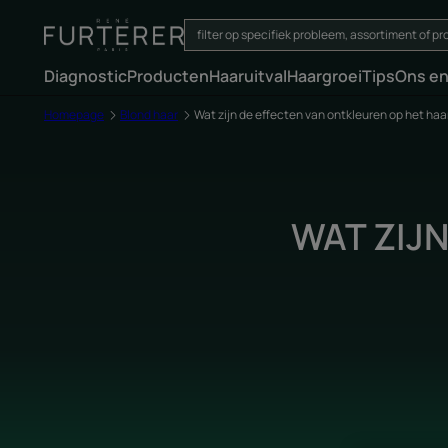
Diagnostic
Producten
Haaruitval
Haargroei
Tips
Ons e
Homepage
Blond haar
Wat zijn de effecten van ontkleuren op het haa
WAT ZIJ