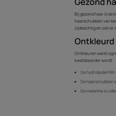
Gezond ha
Bij gezond haar is de 
haarschubben van kerat
zijdeachtig en ziet er 
Ontkleurd 
Ontkleuren werkt agre
kwetsbaarder wordt:
De hydrolipidenfilm
De haarschubben st
De melanine is volle