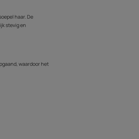
soepel haar. De
jk stevig en
iepgaand, waardoor het