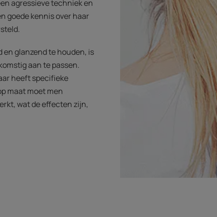
een agressieve techniek en
Een goede kennis over haar
steld.
 en glanzend te houden, is
komstig aan te passen.
aar heeft specifieke
 op maat moet men
rkt, wat de effecten zijn,