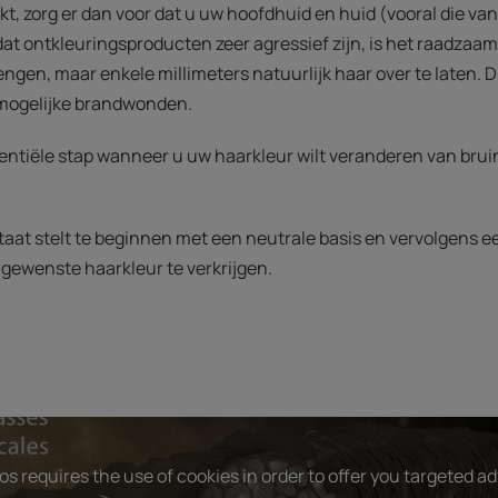
ekt, zorg er dan voor dat u uw hoofdhuid en huid (vooral die va
t ontkleuringsproducten zeer agressief zijn, is het raadzaam z
engen, maar enkele millimeters natuurlijk haar over te laten. 
mogelijke brandwonden.
entiële stap wanneer u uw haarkleur wilt veranderen van brui
n staat stelt te beginnen met een neutrale basis en vervolgens 
gewenste haarkleur te verkrijgen.
s requires the use of cookies in order to offer you targeted a