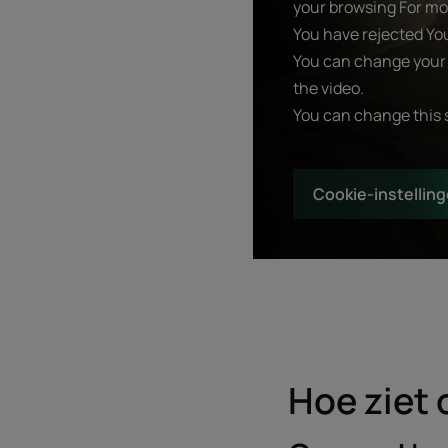
your browsing For mor
You have rejected Yo
You can change your 
the video.
You can change this 
Cookie-instellin
Hoe ziet 