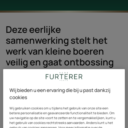
Deze eerlijke
samenwerking stelt het
werk van kleine boeren
veilig en gaat ontbossing
tegen
Pfaffia ofwel “ Braziliaanse ginseng " wordt vooral door
Wij bieden u een ervaring die bij u past dankzij
de bevolking van het Amazonegebied gekoesterd. Het is
cookies
een zeldzame geneeskrachtige wilde plant uit de
Wij gebruiken cookies om u tijdens het gebruik van onze site een
regenwouden van Brazilië, die tot ‘s werelds meest
betere personalisatie en geavanceerde functionaliteit te bieden. Om
bedreigde gebieden behoren op het vlak van
uw navigatie op de site voort te zetten en te vergemakkelijken, kunt u
het gebruik van cookies rechtstreeks aanvaarden. Anders kunt u het
ontbossing.
gebruik van cookies aanpassen. Voor meer informatie over de