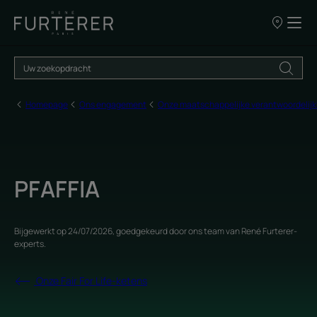
ONZE
VERKOOPP
Homepage
Ons engagement
Onze maatschappelijke verantwoordelijk
PFAFFIA
Bijgewerkt op
24/07/2026
, goedgekeurd door
ons team van René Furterer-
experts
.
Onze Fair For Life-ketens