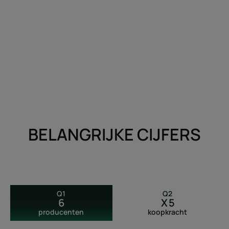
BELANGRIJKE CIJFERS
Q1
Q2
6
X 5
producenten
koopkracht