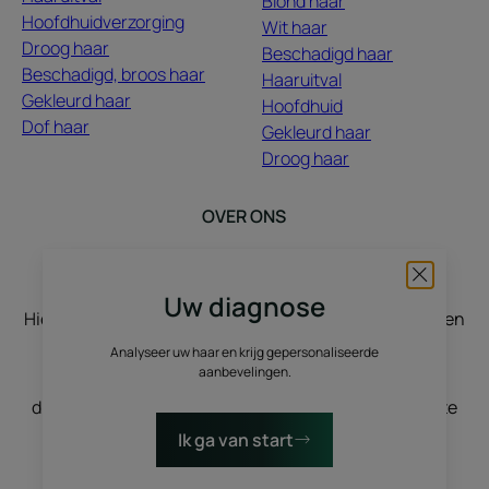
Blond haar
Hoofdhuidverzorging
Wit haar
Droog haar
Beschadigd haar
Beschadigd, broos haar
Haaruitval
Gekleurd haar
Hoofdhuid
Dof haar
Gekleurd haar
Droog haar
OVER ONS
Contact
Veelgestelde vragen
Uw diagnose
Hier luisteren we naar u, u vertelt het ons, wij inspireren
u. Haar groeit met uw verhalen, uw verlangens, uw
Analyseer uw haar en krijg gepersonaliseerde
aanbevelingen.
stemmingen, uw levensveranderingen. We
discussiëren, we delen, we sublimeren, met het echte
en het natuurlijke.
Ik ga van start