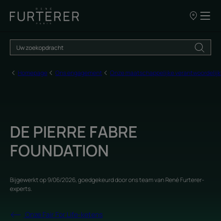
ONZE
VERKOOPP
Homepage
Ons engagement
Onze maatschappelijke verantwoordelijk
DE PIERRE FABRE
FOUNDATION
Bijgewerkt op
9/06/2026
, goedgekeurd door
ons team van René Furterer-
experts
.
Onze Fair For Life-ketens