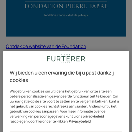
Ontdek de website van de Foundation
De stichting is opgericht om het verschil in
beschikbaarheid van goede geneesmiddelen tussen het
Wij bieden u een ervaring die bij u past dankzij
Noorden en het Zuiden aan te kaarten.
cookies
In 1995 was meneer Pierre Fabre zelf getuige van één
Wij gebruiken cookies om u tijdens het gebruik van onze site een
betere personalisatie en geavanceerde functionaliteit te bieden. Om
van de ernstigste zaken rond namaakgeneesmiddelen,
uw navigatie op de site voort te zetten en te vergemakkelijken, kunt u
waarbij meer dan 3.000 doden vielen. Hij bevond zich in
het gebruik van cookies rechtstreeks aanvaarden. Anders kunt u het
gebruik van cookies aanpassen. Voor meer informatie over de
Niger net wanneer het land zwaar getroffen werd door
verwerking van persoonsgegevens kunt u ons privacybeleid
een meningitisepidemie. Hij stelde vast dat de
raadplegen door hieronder te klikken:
Privacybeleid
toegediende medicatie opvallend ondoeltreffend was