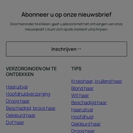
Abonneer u op onze nieuwsbrief
Door hieronder te klikken, gaat u akkoord met het ontvangen van onze
nieuwsbrief. U kunt zich op elk moment uitschrijven.
Inschrijven
VERZORGINGEN OM TE
TIPS
ONTDEKKEN
Kroeshaar, krullend haar
Haaruitval
Blond haar
Hoofdhuidverzorging
Wit haar
Droog haar
Beschadigd haar
Beschadigd, broos haar
Haaruitval
Gekleurd haar
Hoofdhuid
Dof haar
Gekleurd haar
Droog haar