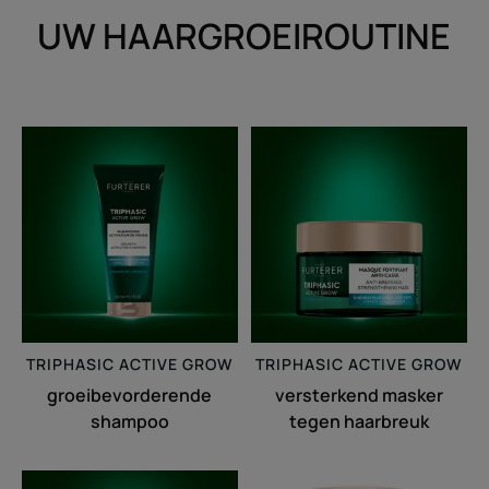
UW HAARGROEIROUTINE
groeibevorderende
versterkend
shampoo
masker
tegen
haarbreuk
TRIPHASIC
ACTIVE GROW
TRIPHASIC
ACTIVE GROW
groeibevorderende
versterkend masker
shampoo
tegen haarbreuk
Groeiversnellend
Triphasic