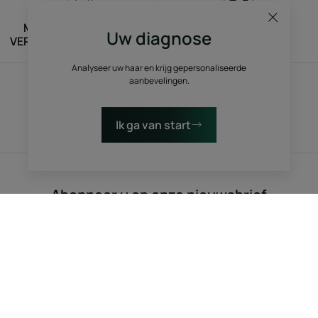
MAATSCHAPPELIJKE
ECO-DESIGN
Uw diagnose
VERANTWOORDELIJKHEID
Analyseer uw haar en krijg gepersonaliseerde
aanbevelingen.
TERRITORIALE
BIODIVERSITEIT
Ik ga van start
VERANKERING
Abonneer u op onze nieuwsbrief
Door hieronder te klikken, gaat u akkoord met het ontvangen van onze
nieuwsbrief. U kunt zich op elk moment uitschrijven.
Inschrijven