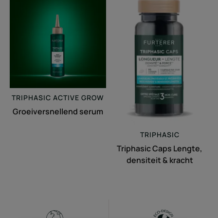
serum
Caps
Lengte,
densiteit
&
kracht
TRIPHASIC
ACTIVE GROW
Groeiversnellend serum
TRIPHASIC
Triphasic Caps Lengte,
densiteit & kracht