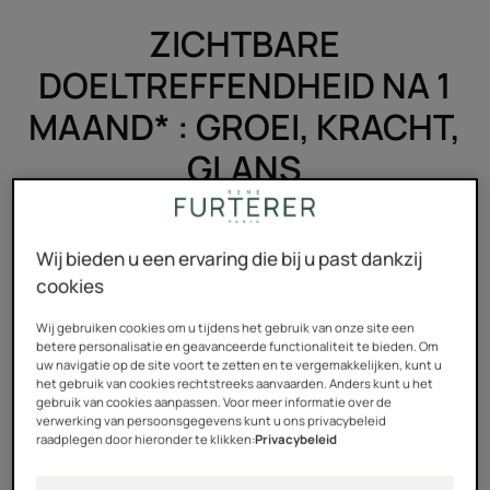
ZICHTBARE
DOELTREFFENDHEID NA 1
MAAND* : GROEI, KRACHT,
GLANS
Het haar groeit
2x sterker** en
Wij bieden u een ervaring die bij u past dankzij
cookies
sneller*
Wij gebruiken cookies om u tijdens het gebruik van onze site een
betere personalisatie en geavanceerde functionaliteit te bieden. Om
uw navigatie op de site voort te zetten en te vergemakkelijken, kunt u
het gebruik van cookies rechtstreeks aanvaarden. Anders kunt u het
gebruik van cookies aanpassen. Voor meer informatie over de
verwerking van persoonsgegevens kunt u ons privacybeleid
raadplegen door hieronder te klikken:
Privacybeleid