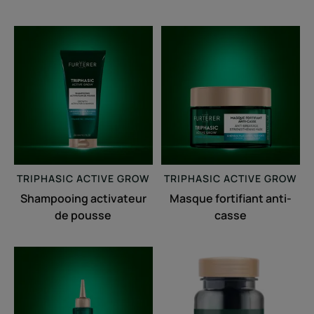
Shampooing
Masque
activateur
fortifiant
de
anti-
pousse
casse
TRIPHASIC
ACTIVE GROW
TRIPHASIC
ACTIVE GROW
Shampooing activateur
Masque fortifiant anti-
de pousse
casse
Sérum
Triphasic
accélérateur
Caps
de
longueur
pousse