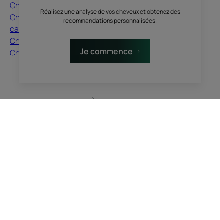
Cheveux secs
Cheveux crépus, frisés
Réalisez une analyse de vos cheveux et obtenez des
Cheveux abimés,
Cheveux blonds
recommandations personnalisées.
cassants
Chute de cheveux
Cheveux colorés
Cuir chevelu
Je commence
Cheveux ternes
Cheveux colorés
Cheveux secs
Guide capillaire
À PROPOS
Contact
Questions fréquentes
Ici, nous vous écoutons, vous nous racontez, nous vous
inspirons. Le cheveu pousse avec vos stories, vos
envies, vos humeurs, vos changements de vie. On
discute, on partage, on sublime, avec du vrai et du
nature.