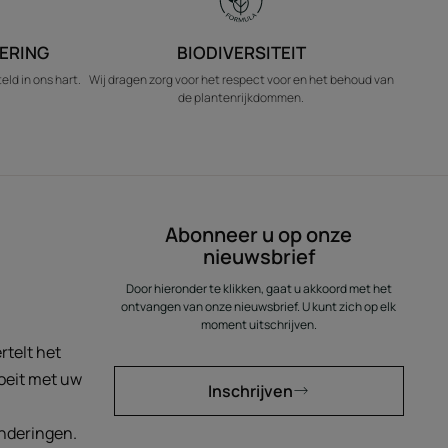
ERING
BIODIVERSITEIT
ld in ons hart.
Wij dragen zorg voor het respect voor en het behoud van
de plantenrijkdommen.
Abonneer u op onze
nieuwsbrief
Door hieronder te klikken, gaat u akkoord met het
ontvangen van onze nieuwsbrief. U kunt zich op elk
moment uitschrijven.
rtelt het
roeit met uw
Inschrijven
nderingen.