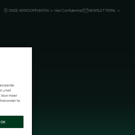
ONZE VERKOOPPUNTEN
Hair Confidential
NEWSLETTER
NL
vanceerde
nt u het
. Voor meer
 hieronder te
OK