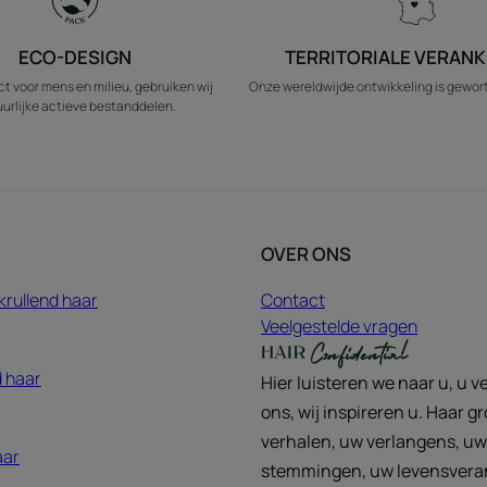
ECO-DESIGN
TERRITORIALE VERANK
t voor mens en milieu, gebruiken wij
Onze wereldwijde ontwikkeling is geworte
urlijke actieve bestanddelen.
OVER ONS
krullend haar
Contact
Veelgestelde vragen
 haar
Hier luisteren we naar u, u ve
ons, wij inspireren u. Haar g
verhalen, uw verlangens, uw
aar
stemmingen, uw levensvera