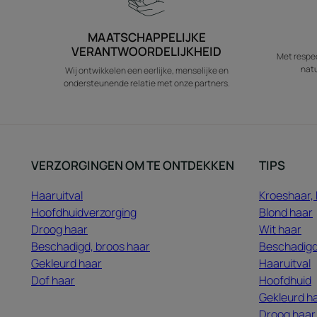
MAATSCHAPPELIJKE
VERANTWOORDELIJKHEID
Met respec
natu
Wij ontwikkelen een eerlijke, menselijke en
ondersteunende relatie met onze partners.
VERZORGINGEN OM TE ONTDEKKEN
TIPS
Haaruitval
Kroeshaar, 
Hoofdhuidverzorging
Blond haar
Droog haar
Wit haar
Beschadigd, broos haar
Beschadigd
Gekleurd haar
Haaruitval
Dof haar
Hoofdhuid
Gekleurd h
Droog haar