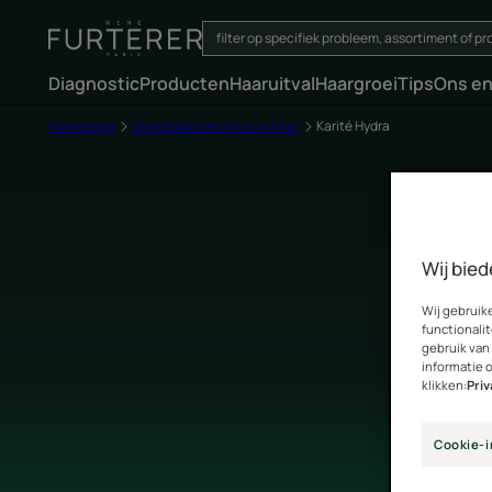
Diagnostic
Producten
Haaruitval
Haargroei
Tips
Ons e
Homepage
Alle producten voor uw haar
Karité Hydra
Wij bied
Wij gebruik
functionalit
gebruik van
informatie 
klikken:
Pri
Cookie-i