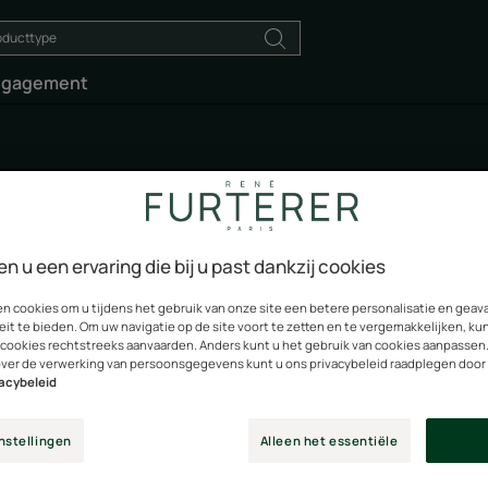
ngagement
en u een ervaring die bij u past dankzij cookies
Karité Hydra
en cookies om u tijdens het gebruik van onze site een betere personalisatie en gea
eit te bieden. Om uw navigatie op de site voort te zetten en te vergemakkelijken, ku
 cookies rechtstreeks aanvaarden. Anders kunt u het gebruik van cookies aanpassen
Biedt droog haar de oneindige rijkdom van karitéboter
over de verwerking van persoonsgegevens kunt u ons privacybeleid raadplegen door
vacybeleid
nstellingen
Alleen het essentiële