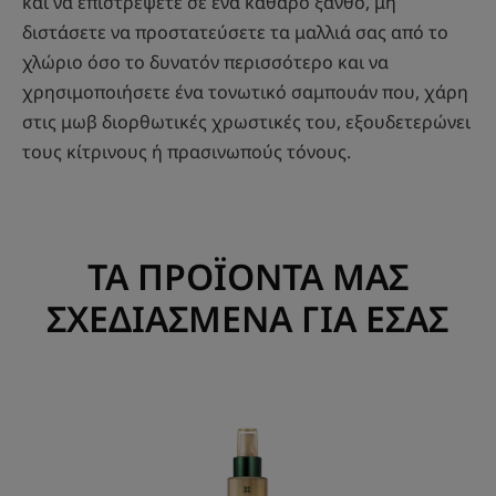
και να επιστρέψετε σε ένα καθαρό ξανθό, μη
διστάσετε να προστατεύσετε τα μαλλιά σας από το
χλώριο όσο το δυνατόν περισσότερο και να
χρησιμοποιήσετε ένα τονωτικό σαμπουάν που, χάρη
στις μωβ διορθωτικές χρωστικές του, εξουδετερώνει
τους κίτρινους ή πρασινωπούς τόνους.
ΤΑ ΠΡΟΪΟΝΤΑ ΜΑΣ
ΣΧΕΔΙΑΣΜΕΝΑ ΓΙΑ ΕΣΑΣ
Σπρέι
λάμψης
για