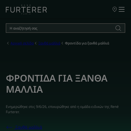
ΣΗΜΕΙΑ
ΠΩΛΗΣΗΣ
ΤΩΝ
ΠΡΟΪΟΝΤΩ
ΜΑΣ
Αρχική σελίδα
Ξανθά μαλλιά
Φροντίδα για ξανθά μαλλιά
ΦΡΟΝΤΙΔΑ ΓΙΑ ΞΑΝΘΑ
ΜΑΛΛΙΑ
Ενημερώθηκε στις
9/6/26
, επικυρώθηκε από
η ομάδα ειδικών της René
Furterer
.
Ξανθά μαλλιά