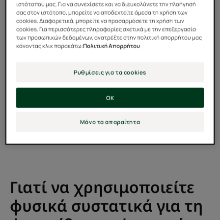
ιστότοπού μας. Για να συνεχίσετε και να διευκολύνετε την πλοήγησή
που διαρκεί.
σας στον ιστότοπο, μπορείτε να αποδεχτείτε άμεσα τη χρήση των
cookies. Διαφορετικά, μπορείτε να προσαρμόσετε τη χρήση των
Εάν τα μαλλιά σας έχουν υποστεί ντεκαπάζ, βαφή ή
cookies. Για περισσότερες πληροφορίες σχετικά με την επεξεργασία
των προσωπικών δεδομένων, ανατρέξτε στην πολιτική απορρήτου μας
ανταύγειες, χρειάζονται φροντίδα και προστασία.
κάνοντας κλικ παρακάτω:
Πολιτική Απορρήτου
Μετά τα στάδια του ντεκαπάζ και της βαφής, τα
μαλλιά χρειάζονται απαλή, θρεπτική και ενυδατική
Ρυθμίσεις για τα cookies
φροντίδα. Για καλύτερα αποτελέσματα, είναι
σημαντικό να επιλέγετε προϊόντα περιποίησης
OK
μαλλιών ειδικά σχεδιασμένα για ξανθά μαλλιά: θα σας
βοηθήσουν να διατηρήσετε το πραγματικά αμιγές
Μόνο τα απαραίτητα
ξανθό και τη χρυσή λάμψη για περισσότερο χρόνο.
Γιατί να χρησιμοποιείτε
φυσικά συστατικά για τη