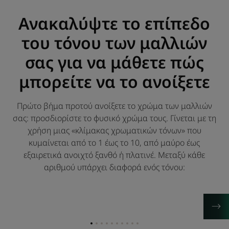
Ανακαλύψτε το επίπεδο
του τόνου των μαλλιών
σας για να μάθετε πώς
μπορείτε να το ανοίξετε
Πρώτο βήμα προτού ανοίξετε το χρώμα των μαλλιών
σας: προσδιορίστε το φυσικό χρώμα τους. Γίνεται με τη
χρήση μιας «κλίμακας χρωματικών τόνων» που
κυμαίνεται από το 1 έως το 10, από μαύρο έως
εξαιρετικά ανοιχτό ξανθό ή πλατινέ. Μεταξύ κάθε
αριθμού υπάρχει διαφορά ενός τόνου:
Go
Go
Go
Go
Go
Go
Go
Go
Go
Go