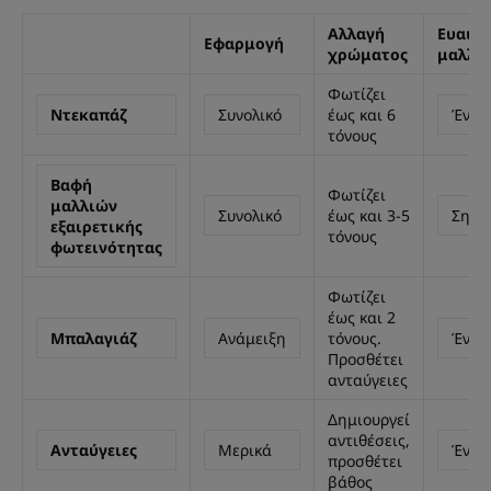
Αλλαγή
Ευαισ
Εφαρμογή
χρώματος
μαλλι
Φωτίζει
Ντεκαπάζ
Συνολικό
έως και 6
Έντο
τόνους
Βαφή
Φωτίζει
μαλλιών
Συνολικό
έως και 3-5
Σημα
εξαιρετικής
τόνους
φωτεινότητας
Φωτίζει
έως και 2
Μπαλαγιάζ
Ανάμειξη
τόνους.
Έντο
Προσθέτει
ανταύγειες
Δημιουργεί
αντιθέσεις,
Ανταύγειες
Μερικά
Έντο
προσθέτει
βάθος