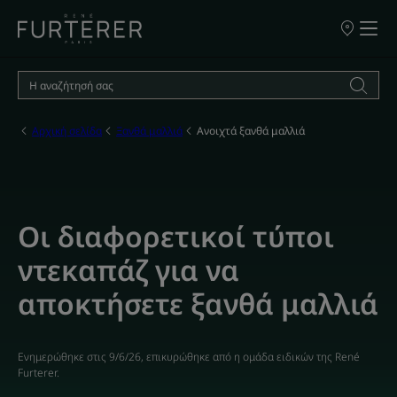
ΣΗΜΕΙΑ
ΠΩΛΗΣΗΣ
ΤΩΝ
ΠΡΟΪΟΝΤΩ
ΜΑΣ
Αρχική σελίδα
Ξανθά μαλλιά
Ανοιχτά ξανθά μαλλιά
Οι διαφορετικοί τύποι
ντεκαπάζ για να
αποκτήσετε ξανθά μαλλιά
Ενημερώθηκε στις
9/6/26
, επικυρώθηκε από
η ομάδα ειδικών της René
Furterer
.