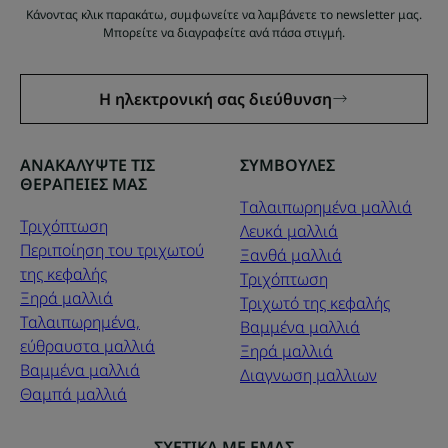
Κάνοντας κλικ παρακάτω, συμφωνείτε να λαμβάνετε το newsletter μας.
Μπορείτε να διαγραφείτε ανά πάσα στιγμή.
Η ηλεκτρονική σας διεύθυνση
ΑΝΑΚΑΛΥΨΤΕ ΤΙΣ
ΣΥΜΒΟΥΛΕΣ
ΘΕΡΑΠΕΙΕΣ ΜΑΣ
Tαλαιπωρημένα μαλλιά
Τριχόπτωση
Λευκά μαλλιά
Περιποίηση του τριχωτού
Ξανθά μαλλιά
της κεφαλής
Τριχόπτωση
Ξηρά μαλλιά
Τριχωτό της κεφαλής
Ταλαιπωρημένα,
Βαμμένα μαλλιά
εύθραυστα μαλλιά
Ξηρά μαλλιά
Βαμμένα μαλλιά
Διαγνωση μαλλιων
Θαμπά μαλλιά
ΣΧΕΤΙΚΑ ΜΕ ΕΜΑΣ