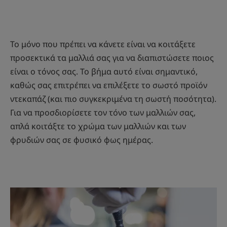
to
to
to
to
to
to
to
to
to
to
item
item
item
item
item
item
item
item
item
item
1
2
3
4
5
6
7
8
9
10
Το μόνο που πρέπει να κάνετε είναι να κοιτάξετε
προσεκτικά τα μαλλιά σας για να διαπιστώσετε ποιος
είναι ο τόνος σας. Το βήμα αυτό είναι σημαντικό,
καθώς σας επιτρέπει να επιλέξετε το σωστό προϊόν
ντεκαπάζ (και πιο συγκεκριμένα τη σωστή ποσότητα).
Για να προσδιορίσετε τον τόνο των μαλλιών σας,
απλά κοιτάξτε το χρώμα των μαλλιών και των
φρυδιών σας σε φυσικό φως ημέρας.