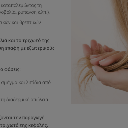
ς καταπολεμώντας τη
νοβολία, ρύπανση κ.λπ.).
τικών και θρεπτικών
λιά και το τριχωτό της
ση επαφή με εξωτερικούς
ο φάσεις:
 σμήγμα και λιπίδια από
 τη διαδερμική απώλεια
ζονται την παραγωγή
 τριχωτό της κεφαλής,