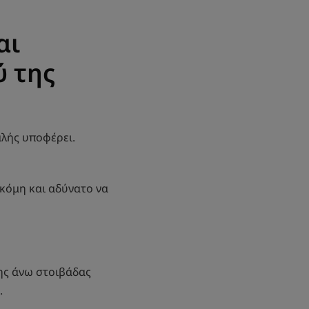
αι
ύ της
αλής υποφέρει.
ακόμη και αδύνατο να
της άνω στοιβάδας
.