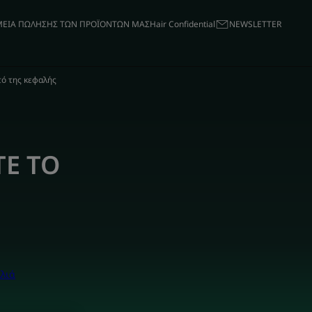
ΕΙΑ ΠΩΛΗΣΗΣ ΤΩΝ ΠΡΟΪΟΝΤΩΝ ΜΑΣ
Hair Confidential
ΝΕWSLETTER
τό της κεφαλής
ΤΕ ΤΟ
λιά