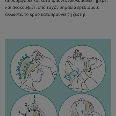
αποσυμφορεί και καταπραΰνει. Απολυμαίνει, ηρεμεί
και ανακουφίζει από τυχόν σημάδια ερεθισμού:
άλλωστε, το κρύο καταπραΰνει τη ζέστη!