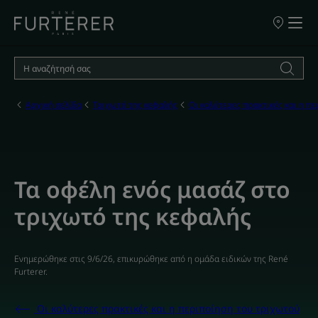
ΣΗΜΕΙΑ
ΠΩΛΗΣΗΣ
ΤΩΝ
ΠΡΟΪΟΝΤΩ
ΜΑΣ
Αρχική σελίδα
Τριχωτό της κεφαλής
Οι καλύτερες πρακτικές και η π
Τα οφέλη ενός μασάζ στο
τριχωτό της κεφαλής
Ενημερώθηκε στις
9/6/26
, επικυρώθηκε από
η ομάδα ειδικών της René
Furterer
.
Οι καλύτερες πρακτικές και η περιποίηση του τριχωτού