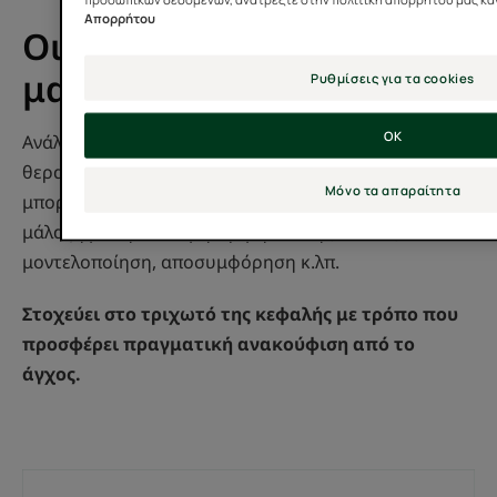
Απορρήτου
Οι διαφορετικές τεχνικές
μασάζ
Ρυθμίσεις για τα cookies
OK
Ανάλογα με τον στόχο του θεραπευτή ή του
θεραπευόμενου, το μασάζ στο τριχωτό της κεφαλής
Μόνο τα απαραίτητα
μπορεί να χρησιμοποιεί διάφορες τεχνικές: κυκλική
μάλαξη με την παλάμη, τριβή, πίεση (shiatsu),
μοντελοποίηση, αποσυμφόρηση κ.λπ.
Στοχεύει στο τριχωτό της κεφαλής με τρόπο που
προσφέρει πραγματική ανακούφιση από το
άγχος.