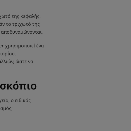
ιχωτό της κεφαλής.
εάν το τριχωτό της
ά αποδυναμώνονται.
er χρησιμοποιεί ένα
ιορίσει
λλιών, ώστε να
οσκόπιο
εία, ο ειδικός
ισμός;