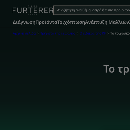
Διάγνωση
Προϊόντα
Τριχόπτωση
Aνάπτυξη Μαλλιών
Αρχική σελίδα
Τριχωτό της κεφαλής
Ο ειδικός της RF
Το τριχοσκό
Το τ