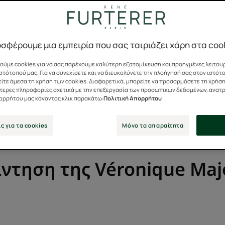
λεμήσω την ξηρότητα στα
σφέρουμε μια εμπειρία που σας ταιριάζει χάρη στα coo
να κάνω; »
ύμε cookies για να σας παρέχουμε καλύτερη εξατομίκευση και προηγμένες λειτουρ
στότοπού μας. Για να συνεχίσετε και να διευκολύνετε την πλοήγησή σας στον ιστότ
ίτε άμεσα τη χρήση των cookies. Διαφορετικά, μπορείτε να προσαρμόσετε τη χρήση
ότερες πληροφορίες σχετικά με την επεξεργασία των προσωπικών δεδομένων, ανατ
Lynda
πορρήτου μας κάνοντας κλικ παρακάτω:
Πολιτική Απορρήτου
37 ετών
ς για τα cookies
Μόνο τα απαραίτητα
ντηση της Véronique Maj