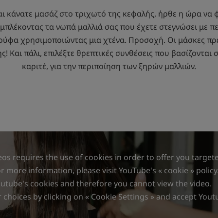
ι κάνατε μασάζ στο τριχωτό της κεφαλής, ήρθε η ώρα να φ
εμπλέκοντας τα νωπά μαλλιά σας που έχετε στεγνώσει με π
τούφα χρησιμοποιώντας μια χτένα. Προσοχή. Οι μάσκες πρ
ής! Και πάλι, επιλέξτε θρεπτικές συνθέσεις που βασίζονται
καριτέ, για την περιποίηση των ξηρών μαλλιών.
os requires the use of cookies in order to offer you target
 more information, please visit YouTube's « cookie » policy
outube's cookies and therefore you cannot view the video.
choices by clicking on « Cookie Settings » and accept Yout