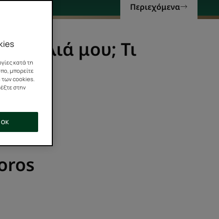
Περιεχόμενα
 μαλλιά μου; Τι
kies
γίες κατά τη
οπο, μπορείτε
 των cookies.
ρέξτε στην
OK
oros