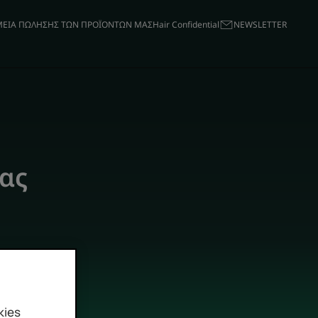
ΕΙΑ ΠΩΛΗΣΗΣ ΤΩΝ ΠΡΟΪΟΝΤΩΝ ΜΑΣ
Hair Confidential
ΝΕWSLETTER
ας
kies