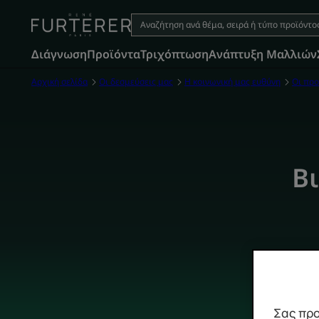
Διάγνωση
Προϊόντα
Τριχόπτωση
Aνάπτυξη Μαλλιών
Αρχική σελίδα
Οι δεσμεύσεις μας
Η κοινωνική μας ευθύνη
Οι προ
Β
Σας προ