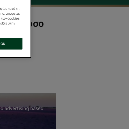
γίες κατά τη
οπο, μπορείτε
 των cookies.
παλό, τόσο
ρέξτε στην
OK
ες ήταν ένα
κία.
ed advertising based
.