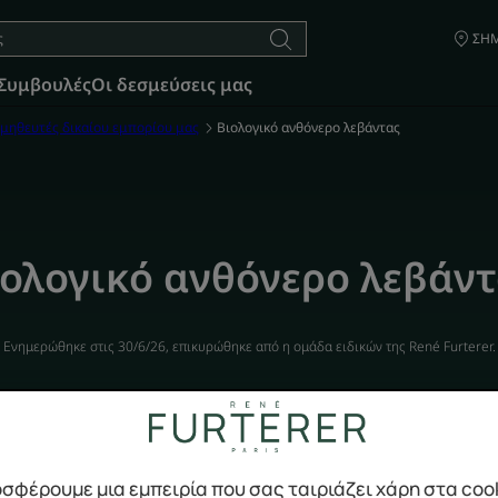
ΣΗΜ
Συμβουλές
Οι δεσμεύσεις μας
μηθευτές δικαίου εμπορίου μας
Βιολογικό ανθόνερο λεβάντας
ιολογικό ανθόνερο λεβάντ
Ενημερώθηκε στις
30/6/26
, επικυρώθηκε από
η ομάδα ειδικών της René Furterer
.
Οι προμηθευτές δικαίου εμπορίου μας
σφέρουμε μια εμπειρία που σας ταιριάζει χάρη στα coo