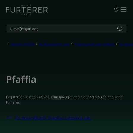
ΣΗΜΕΙΑ
ΠΩΛΗΣΗΣ
ΤΩΝ
ΠΡΟΪΟΝΤΩ
ΜΑΣ
Αρχική σελίδα
Οι δεσμεύσεις μας
Η κοινωνική μας ευθύνη
Οι προμ
Pfaffia
Ενημερώθηκε στις
24/7/26
, επικυρώθηκε από
η ομάδα ειδικών της René
Furterer
.
Οι προμηθευτές δικαίου εμπορίου μας