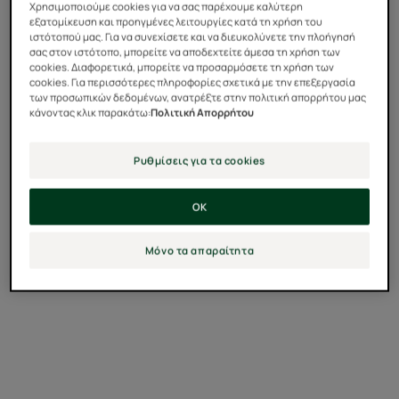
τα πιο απειλούμενα στον κόσμο λόγω της
Χρησιμοποιούμε cookies για να σας παρέχουμε καλύτερη
εξατομίκευση και προηγμένες λειτουργίες κατά τη χρήση του
αποψίλωσης των δασών.
ιστότοπού μας. Για να συνεχίσετε και να διευκολύνετε την πλοήγησή
σας στον ιστότοπο, μπορείτε να αποδεχτείτε άμεσα τη χρήση των
cookies. Διαφορετικά, μπορείτε να προσαρμόσετε τη χρήση των
cookies. Για περισσότερες πληροφορίες σχετικά με την επεξεργασία
των προσωπικών δεδομένων, ανατρέξτε στην πολιτική απορρήτου μας
κάνοντας κλικ παρακάτω:
Πολιτική Απορρήτου
Ρυθμίσεις για τα cookies
OK
Μόνο τα απαραίτητα