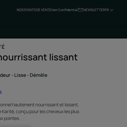
NOS POINTS DE VENTE
Hair Confidential
NEWSLETTER
FR
TÉ
ourrissant lissant
deur - Lisse - Démêle
is
onnel hautement nourrissant et lissant,
e Karité, conçu pour les cheveux les plus
x pointes.