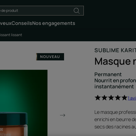
eveux
Conseils
Nos engagements
ssant lissant
SUBLIME KARI
NOUVEAU
Masque n
Permanent
Nourrit en profon
instantanément
1 av
Le masque professi
enrichi en beurre d
secs des racines au