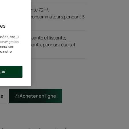
issante et lissante 72H¹.
é auprès de 66 consommateurs pendant 3
ies
dément nourrissante et lissante,
sées, etc...)
re navigation
s experts puissants, pour un résultat
onnaliser
ez notre
OK
te
Acheter en ligne