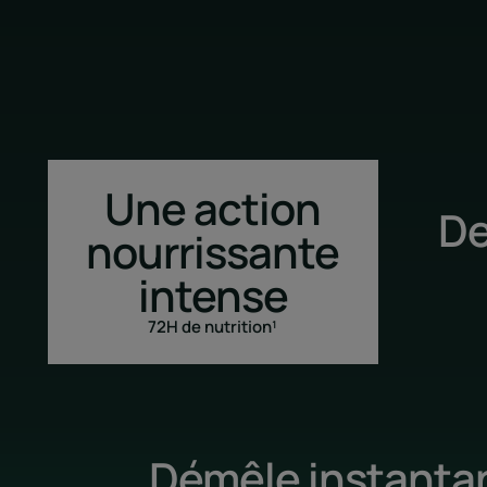
Une action
De
nourrissante
intense
72H de nutrition¹
Démêle instant