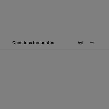
e une action
ense et lissante
e application.
Questions fréquentes
Avis
veux les plus secs et leur apporte
Résultat professionnel visible et durable.
rrit en profondeur et lisse instantanément
ls, et à la technologie céramides qui