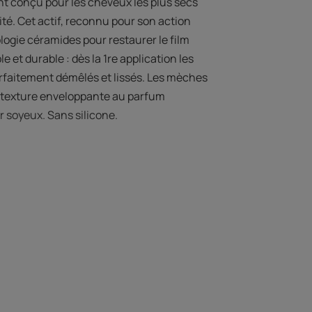
t conçu pour les cheveux les plus secs
ité. Cet actif, reconnu pour son action
logie céramides pour restaurer le film
e et durable : dès la 1re application les
rfaitement démêlés et lissés. Les mèches
a texture enveloppante au parfum
 soyeux. Sans silicone.
 L’EXPERT
n unique de ce