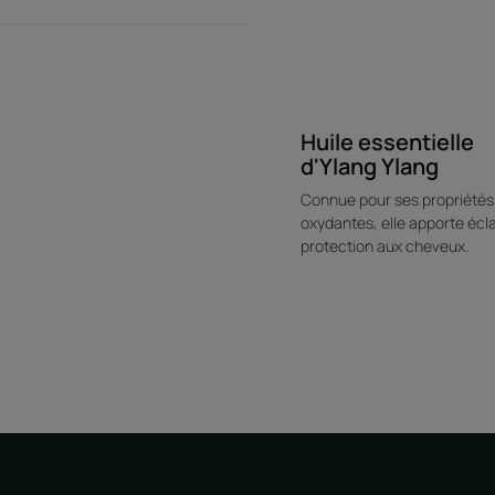
restaure la barrière protectrice du cheveu.
Facilite le coiffage : démêle instantanément l
coiffer. La chevelure est plus souple, soyeuse 
Texture enveloppante : enrichie en Karité, la
d'un parfum envoûtant.
Huile essentielle
d'Ylang Ylang
Connue pour ses propriétés 
Texture
oxydantes, elle apporte écla
protection aux cheveux.