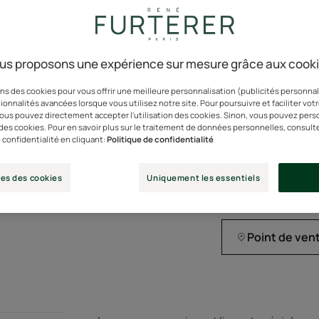
Double action nourr
¹Test d’usage men
semaines.
us proposons une expérience sur mesure grâce aux cook
Une formule profon
ns des cookies pour vous offrir une meilleure personnalisation (publicités personnali
ionnalités avancées lorsque vous utilisez notre site. Pour poursuivre et faciliter vot
concentrée en actif
 vous pouvez directement accepter l'utilisation des cookies. Sinon, vous pouvez pers
professionnel.
n des cookies. Pour en savoir plus sur le traitement de données personnelles, consult
 confidentialité en cliquant:
Politique de confidentialité
Tube
Tube
100ml
es des cookies
Uniquement les essentiels
Pot
Pot
200ml
Point de ven