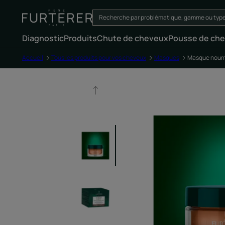
Diagnostic
Produits
Chute de cheveux
Pousse de ch
Accueil
Tous les produits pour vos cheveux
Masques
Masque nourri