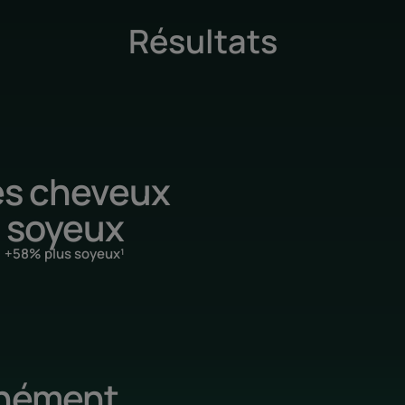
Résultats
s cheveux
soyeux
+58% plus soyeux¹
anément