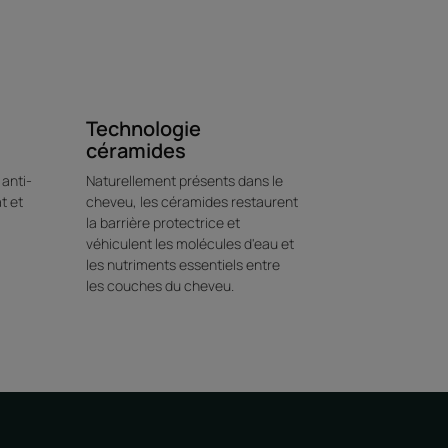
es cheveux les plus secs et difficiles à
et le coiffage facilité.
 formule lisse les cheveux et les enrobe
Technologie
céramides
anti-
Naturellement présents dans le
Environnement
t et
cheveu, les céramides restaurent
la barrière protectrice et
véhiculent les molécules d'eau et
les nutriments essentiels entre
les couches du cheveu.