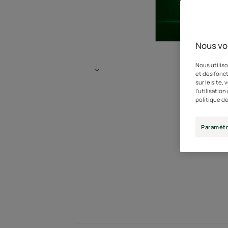
Nous vo
Nous utiliso
et des fonct
sur le site,
l'utilisatio
politique de
Paramètr