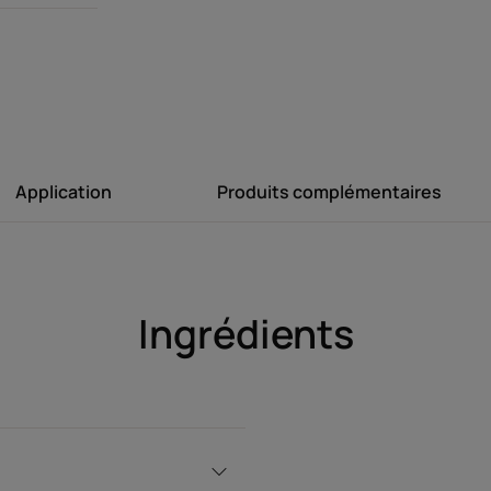
masque assur
nourrissante int
dès la premièr
Application
Produits complémentaires
Avantages
Le soin profond nourrissant qui lisse les che
Ingrédients
souplesse et douceur dès la 1re application. 
Bénéfices
Nourrit et lisse intensément : le masque nou
grâce au Karité, riche en nutriments essentie