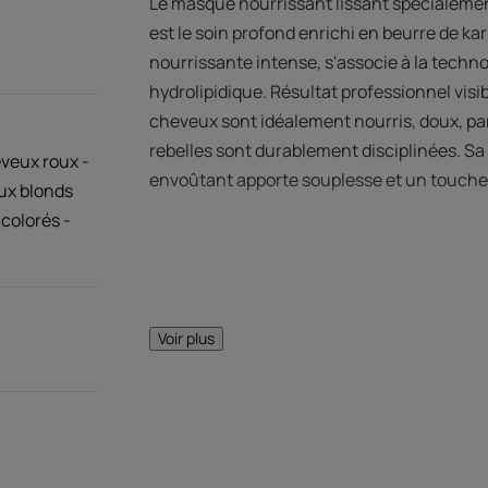
Le masque nourrissant lissant spécialemen
est le soin profond enrichi en beurre de kar
nourrissante intense, s'associe à la techno
hydrolipidique. Résultat professionnel visibl
cheveux sont idéalement nourris, doux, pa
rebelles sont durablement disciplinées. S
veux roux -
envoûtant apporte souplesse et un toucher
ux blonds
colorés -
LE MOT DE
Voir plus
La formulatio