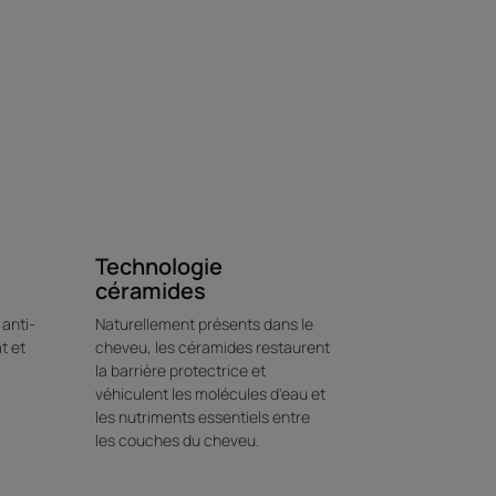
t et discipline la chevelure pour un
e la chaleur jusqu'à 230°C.
ormule sublime la chevelure tout en
Environnement
Technologie
céramides
anti-
Naturellement présents dans le
t et
cheveu, les céramides restaurent
la barrière protectrice et
véhiculent les molécules d'eau et
les nutriments essentiels entre
les couches du cheveu.