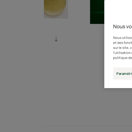
Nous vo
Nous utiliso
et des fonct
sur le site,
l'utilisatio
politique de
Paramètr