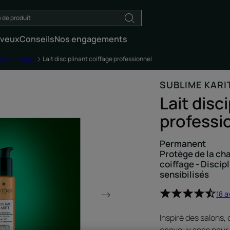
eveux
Conseils
Nos engagements
sans rinçage
Lait disciplinant coiffage professionnel
SUBLIME KARI
Lait disc
professi
Permanent
Protège de la cha
coiffage - Discip
sensibilisés
18 a
Inspiré des salons, 