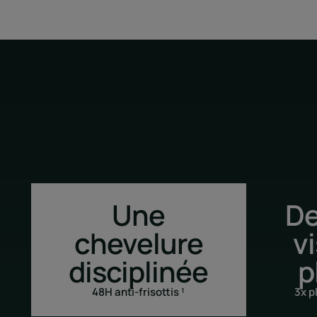
Une
De
chevelure
v
disciplinée
p
48H anti-frisottis ¹
3x p