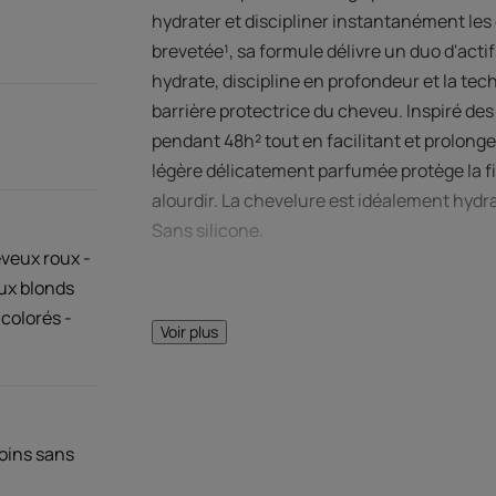
hydrater et discipliner instantanément les
brevetée¹, sa formule délivre un duo d'actif
hydrate, discipline en profondeur et la tec
barrière protectrice du cheveu. Inspiré des s
pendant 48h² tout en facilitant et prolongea
légère délicatement parfumée protège la fi
alourdir. La chevelure est idéalement hydrat
Sans silicone.
veux roux -
ux blonds
colorés -
Voir plus
LE MOT DE
oins sans