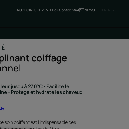
NOS POINTS DE VENTE
Hair Confidential
NEWSLETTER
FR
TÉ
iplinant coiffage
onnel
leur jusqu'à 230°C - Facilite le
line - Protège et hydrate les cheveux
vis
ce soin coiffant est l'indispensable des