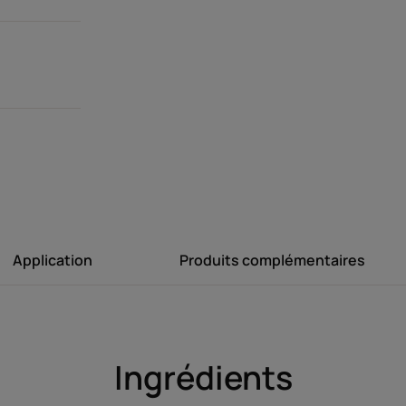
Technologie d
unique brevetée¹
anti-frisot
¹ Demande de b
Application
Produits complémentaires
Avantages
Le lait coiffant express incontournable des c
frisottis tout en protégeant la chevelure, po
Ingrédients