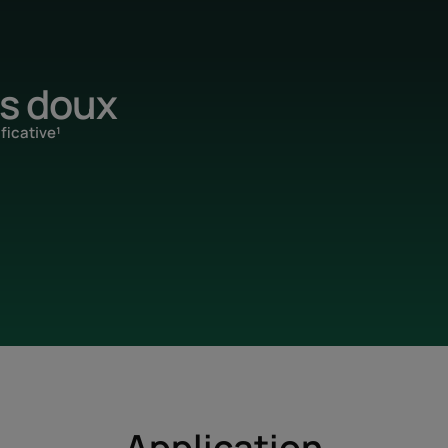
s doux
ficative¹
Application