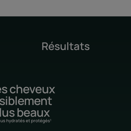
Résultats
s cheveux
isiblement
lus beaux
lus hydratés et protégés¹