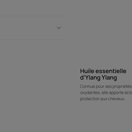
Bénéfices
Discipline et hydrate : hydrate instantanémen
coiffage facilité et longue tenue.
THERMOPROTECTION : protège la chevelure d
Texture lactée : délicieusement légère, la f
maintenant sa légèreté et son mouvement.
Texture
Huile essentielle
d'Ylang Ylang
Connue pour ses propriétés 
oxydantes, elle apporte écla
¹Demande de brevet déposée.
²64 % d'accord sur 76 consommateurs.
protection aux cheveux.