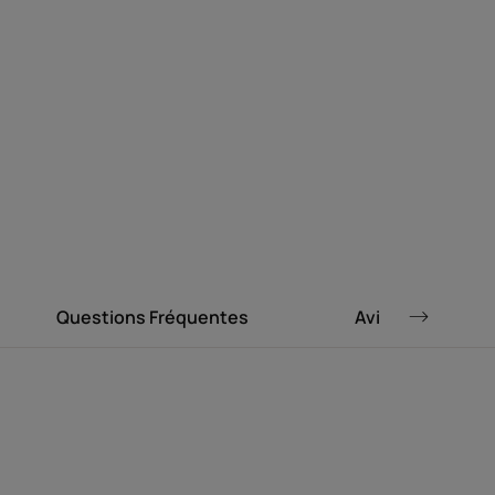
e formulation
 pour une action
tis durable.
revet déposée.
Questions Fréquentes
Avis
heveux secs. Il hydrate et élimine les
ur un coiffage prolongé.