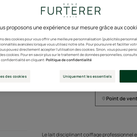
cheveux secs pour hy
Cheveux hydratés e
¹64% d'accords su
us proposons une expérience sur mesure grâce aux cook
ns des cookies pour vous offrir une meilleure personnalisation (publicités personnali
Le lait coiffant à l
ionnalités avancées lorsque vous utilisez notre site. Pour poursuivre et faciliter vot
les frisottis pendan
 vous pouvez directement accepter l'utilisation des cookies. Sinon, vous pouvez pers
n des cookies. Pour en savoir plus sur le traitement de données personnelles, consult
¹64% d'accords su
 confidentialité en cliquant:
Politique de confidentialité
Flacon pompe
Flaco
100m
es des cookies
Uniquement les essentiels
pomp
Point de ven
Le lait disciplinant coiffage professionnel 