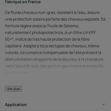
Fabriqué en France
Ce fluide cheveux non-gras, résistant à l'eau, assure
une protection solaire parfaite des cheveux exposés. Sa
formule légère associe l'huile de Sésame,
naturellement photoprotectrice, à un filtre UV KPF
50+*, indice de très haute protection de la fibre
capillaire. Adapté à tous les types de cheveux, même
colorés, ce complice indispensable de l'été prévient la
déshydratation et apporte de la douceur à la chevelure
sans l'alourdir avec son parfum gourmand et ensoleillé.
Sans silicone.
Bénéfices
Voir plus
Très haute protection UV : indice protecteur breveté KPF
50+*.
Application
Action hydratante : empêche les cheveux sensibilisés par