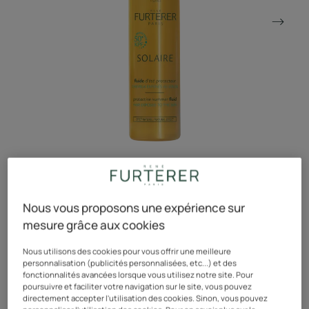
Le fluide cheveux à l'effet naturel et à la texture non
grasse, protège et hydrate les cheveux sensibilisés par le
Nous vous proposons une expérience sur
soleil. Sans rinçage.
mesure grâce aux cookies
Nous utilisons des cookies pour vous offrir une meilleure
personnalisation (publicités personnalisées, etc...) et des
Très haute protection UV : KPF 50+*
fonctionnalités avancées lorsque vous utilisez notre site. Pour
poursuivre et faciliter votre navigation sur le site, vous pouvez
Water resistant, effet naturel
directement accepter l'utilisation des cookies. Sinon, vous pouvez