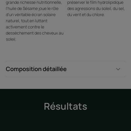
de la kératine, constituant essentiel des cheveux, apporté par le produit
grande richesse nutritionnelle,
préserver le film hydrolipidique
capillaire SOLAIRE.
l'huile de Sésame joue le rôle
des agressions du soleil, du sel,
d'un véritable écran solaire
du vent et du chlore.
naturel, tout en luttant
activement contre le
dessèchement des cheveux au
soleil.
Composition détaillée
Résultats