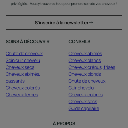
privilégiés... Vous y trouverez tout pour prendre soin de vos cheveux !
S'inscrire à la newsletter
SOINS À DÉCOUVRIR
CONSEILS
Chute de cheveux
Cheveux abimés
Soin cuir chevelu
Cheveux blancs
Cheveux secs
Cheveux crépus, frisés
Cheveux abimés,
Cheveux blonds
cassants
Chute de cheveux
Cheveux colorés
Cuir chevelu
Cheveux ternes
Cheveux colorés
Cheveux secs
Guide capillaire
À PROPOS