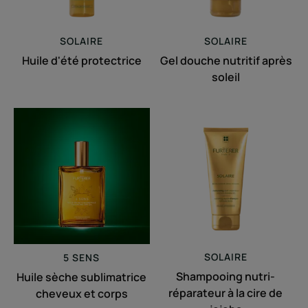
SOLAIRE
SOLAIRE
Huile d'été protectrice
Gel douche nutritif après
soleil
Huile
Shampooing
sèche
nutri-
sublimatrice
réparateur
cheveux
à
et
la
corps
cire
de
jojoba
SOLAIRE
5 SENS
Shampooing nutri-
Huile sèche sublimatrice
réparateur à la cire de
cheveux et corps