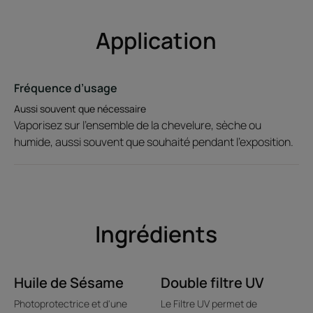
le soleil, la mer, la piscine, le vent, de se dessécher tout au
long de la journée.
Application
Effet naturel : diffusion ultra légère, texture non grasse au
délicieux parfum d'été.
Fréquence d’usage
Aussi souvent que nécessaire
Texture
Vaporisez sur l'ensemble de la chevelure, sèche ou
humide, aussi souvent que souhaité pendant l'exposition.
Avantage de la texture
Une texture légère et ultrasensorielles, sans silicone.
Ingrédients
Senteur du contenu
Un parfum ensoleillé, sensuel et gourmand, qui mêle des notes
irrésistibles de jasmi, de fleur de tiaré et de fleur d'oranger
Huile de Sésame
Double filtre UV
Photoprotectrice et d'une
Le Filtre UV permet de
*Le K.P.F. : Keratin Protection Factor, indique le pourcentage de protection