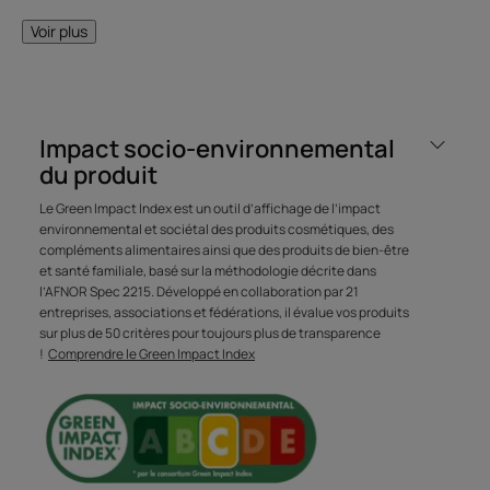
Avantages
Voir plus
Créé et breveté par René Furterer, le KPF (Keratin
Protection Factor) est le seul indice permettant de
quantifier le degré de protection du cheveu**. Comme
Impact socio-environnemental
dans l’échelle du SPF pour la peau, le KPF 50+ vient
du produit
identifier la PROTECTION LA PLUS ÉLEVÉE pour le cheveu.
Le Green Impact Index est un outil d’affichage de l’impact
environnemental et sociétal des produits cosmétiques, des
Bénéfices
compléments alimentaires ainsi que des produits de bien-être
et santé familiale, basé sur la méthodologie décrite dans
• HAUTE PROTECTION SOLAIRE : indice de protection
l’AFNOR Spec 2215. Développé en collaboration par 21
breveté KPF 50+*.
entreprises, associations et fédérations, il évalue vos produits
sur plus de 50 critères pour toujours plus de transparence
• NUTRITION INTENSE ET FINI BRILLANT : nourrit la
!
Comprendre le Green Impact Index
chevelure tout au long de la journée, crée un effet «
cheveux mouillés » brillant et glamour.
• TOUS TYPES DE CHEVEUX : formule adaptée à tous les
types de cheveux, même colorés.