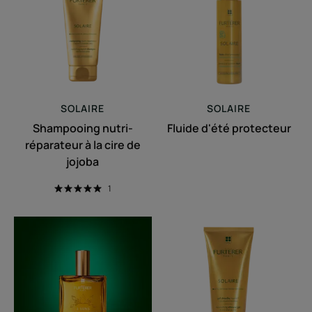
à
la
cire
de
jojoba
SOLAIRE
SOLAIRE
Shampooing nutri-
Fluide d'été protecteur
réparateur à la cire de
jojoba
1
Huile
Gel
sèche
douche
sublimatrice
nutritif
cheveux
après
et
soleil
corps