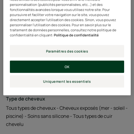
Water resistant, effet brillant.
personnalisation (publicités personnalisées, etc...) et des
fonctionnalités avancées lorsque vous utilisez notre site. Pour
poursuivre et faciliter votre navigation sur le site, vous pouvez
directement accepter l'utilisation des cookies. Sinon, vous pouvez
Flacon spray
Flacon
100ml
personnaliser l'utilisation des cookies. Pour en savoir plus sur le
spray
traitement de données personnelles, consultez notre politique de
confidentialité en cliquant:
Politique de confidentialité
Utilisable par
Adultes
Paramètres des cookies
OK
Couleur de cheveux
Cheveux colorés
Uniquement les essentiels
Type de cheveux
Tous types de cheveux - Cheveux exposés (mer - soleil -
piscine) - Soins sans silicone - Tous types de cuir
chevelu