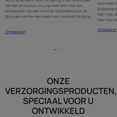
verscheen t
van een aminozuur. Als u op zoek bent naar een
probeerde h
boosdoener, kijk dan omhoog: blootstelling aan de
toen mee. Va
zon is de nummer één reden voor haarbeschadiging.
haar haar le
Ontdekke
Ontdekken
Ga
Ga
Ga
Ga
naar
naar
naar
naar
item
item
item
item
1
2
3
4
ONZE
VERZORGINGSPRODUCTEN,
SPECIAAL VOOR U
ONTWIKKELD