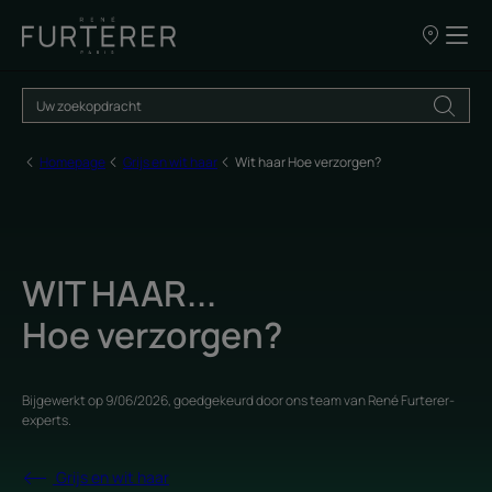
ONZE
VERKOOPP
Homepage
Grijs en wit haar
Wit haar Hoe verzorgen?
WIT HAAR...
Hoe verzorgen?
Bijgewerkt op
9/06/2026
, goedgekeurd door
ons team van René Furterer-
experts
.
Grijs en wit haar