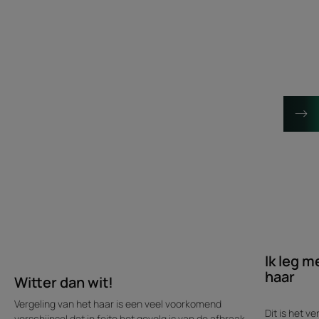
dan
leg
wit!
me
neer
bij
mijn
tweekleur
haar
Ik leg m
haar
Witter dan wit!
Vergeling van het haar is een veel voorkomend
Dit is het v
verschijnsel dat in feite het gevolg is van de afbraak