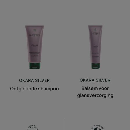
Ontgelende
Balsem
shampoo
voor
glansverzorging
OKARA
SILVER
OKARA
SILVER
Balsem voor
Ontgelende shampoo
glansverzorging