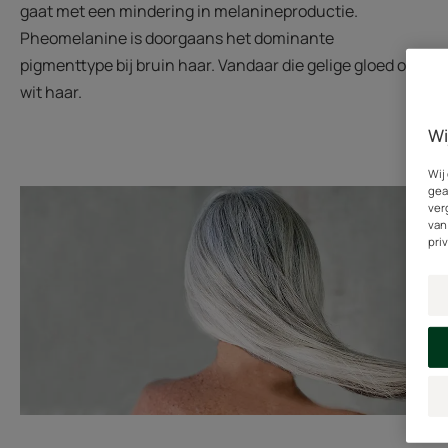
gaat met een mindering in melanineproductie.
Pheomelanine is doorgaans het dominante
pigmenttype bij bruin haar. Vandaar die gelige gloed op
wit haar.
Wi
Wij
gea
ver
van
pri