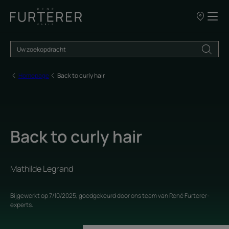
ONZE
VERKOOPP
Homepage
Back to curly hair
Back to curly hair
Mathilde Legrand
Bijgewerkt op
7/10/2025
, goedgekeurd door
ons team van René Furterer-
experts
.