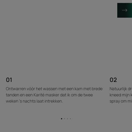
01
02
Ontwarren vóór het wassen met een kam met brede
Natuurlijk 
tanden en een Karité masker dat ik om de twee
kneed mijn k
weken 's nachts laat intrekken.
spray om mi
Ga
Ga
Ga
Ga
naar
naar
naar
naar
item
item
item
item