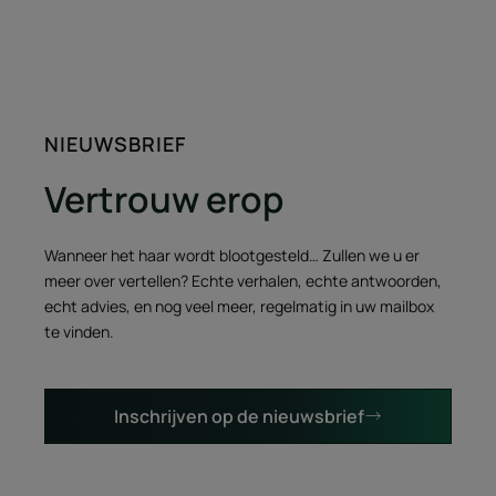
1
2
3
4
NIEUWSBRIEF
Vertrouw erop
Wanneer het haar wordt blootgesteld… Zullen we u er
meer over vertellen? Echte verhalen, echte antwoorden,
echt advies, en nog veel meer, regelmatig in uw mailbox
te vinden.
Inschrijven op de nieuwsbrief