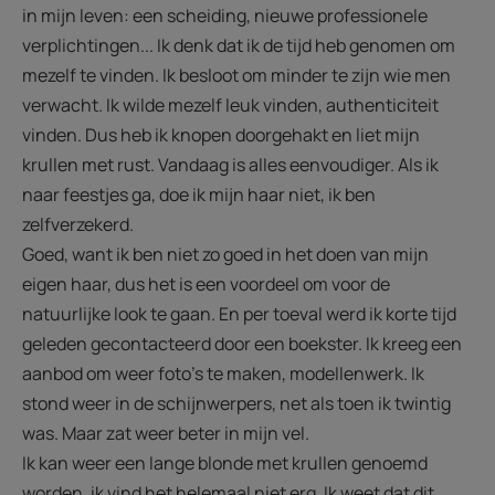
in mijn leven: een scheiding, nieuwe professionele
verplichtingen... Ik denk dat ik de tijd heb genomen om
mezelf te vinden. Ik besloot om minder te zijn wie men
verwacht. Ik wilde mezelf leuk vinden, authenticiteit
vinden. Dus heb ik knopen doorgehakt en liet mijn
krullen met rust. Vandaag is alles eenvoudiger. Als ik
naar feestjes ga, doe ik mijn haar niet, ik ben
zelfverzekerd.
Goed, want ik ben niet zo goed in het doen van mijn
eigen haar, dus het is een voordeel om voor de
natuurlijke look te gaan. En per toeval werd ik korte tijd
geleden gecontacteerd door een boekster. Ik kreeg een
aanbod om weer foto's te maken, modellenwerk. Ik
stond weer in de schijnwerpers, net als toen ik twintig
was. Maar zat weer beter in mijn vel.
Ik kan weer een lange blonde met krullen genoemd
worden, ik vind het helemaal niet erg. Ik weet dat dit