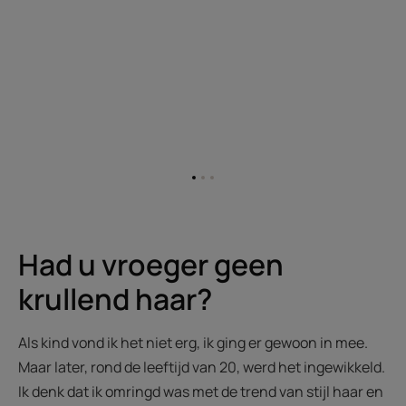
Ga
Ga
Ga
naar
naar
naar
item
item
item
1
2
3
Had u vroeger geen
krullend haar?
Als kind vond ik het niet erg, ik ging er gewoon in mee.
Maar later, rond de leeftijd van 20, werd het ingewikkeld.
Ik denk dat ik omringd was met de trend van stijl haar en