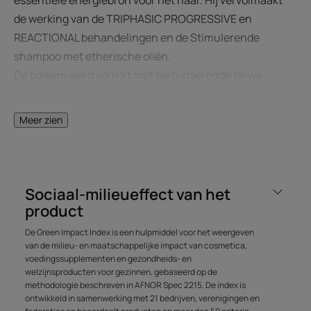
de werking van de TRIPHASIC PROGRESSIVE en
REACTIONAL behandelingen en de Stimulerende
shampoo met etherische oliën.
De balsem werd verrijkt met texturiserende tarwe-
eiwitten, verstevigt het haar, ontwart het perfect en
geeft het zichtbaar volume. Na het wassen
Meer zien
aanbrengen: op de hoofdhuid om het haarkapitaal te
versterken en op het haar om het makkelijk te kunnen
ontwarren voor de conditioner weer wordt uitgespoeld.
Het haar is sterker, laat zich makkelijker ontwarren,
Sociaal-milieueffect van het
voelt zacht aan en heeft een mooie glans.
product
De Green Impact Index is een hulpmiddel voor het weergeven
van de milieu- en maatschappelijke impact van cosmetica,
Voordeel
voedingssupplementen en gezondheids- en
welzijnsproducten voor gezinnen, gebaseerd op de
Deze conditioner heeft een dubbele werking: de
methodologie beschreven in AFNOR Spec 2215. De index is
texturiserende werking ontwart het haar perfect, maar
ontwikkeld in samenwerking met 21 bedrijven, verenigingen en
bij toepassing op de hoofdhuid versterkt de balsem het