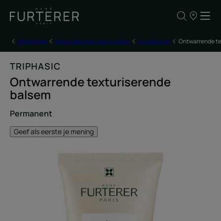
ONZE
VERKOOPP
Homepage
Alle producten voor uw haar
Conditioner
Ontwarrende te
TRIPHASIC
Ontwarrende texturiserende
balsem
Permanent
Geef als eerste je mening