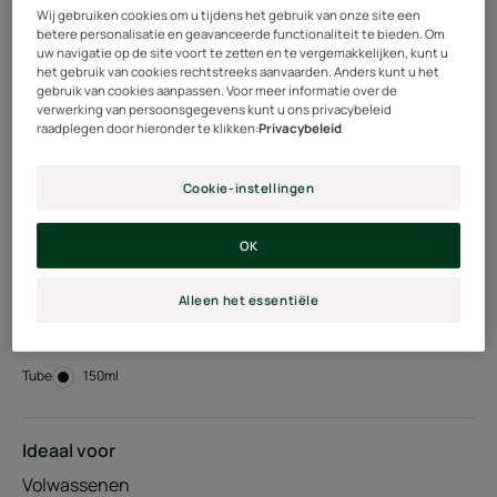
Sterker haar van bij de wortel na 14 dagen: 97%¹
Wij gebruiken cookies om u tijdens het gebruik van onze site een
betere personalisatie en geavanceerde functionaliteit te bieden. Om
Mooiere glans: 96%¹
uw navigatie op de site voort te zetten en te vergemakkelijken, kunt u
Zichtbaar volume: 95%¹
het gebruik van cookies rechtstreeks aanvaarden. Anders kunt u het
-44% haarbreuk²
gebruik van cookies aanpassen. Voor meer informatie over de
verwerking van persoonsgegevens kunt u ons privacybeleid
raadplegen door hieronder te klikken:
Privacybeleid
¹ % tevreden reacties. Gebruikstest onder consumenten
bij 100 proefpersonen.
Cookie-instellingen
² Biometrische studie op 10 haarlokken na 9 toepassingen
OK
Zonder siliconen, Fair For Life-bestanddelen, 94%
ingrediënten van natuurlijke oorsprong
Alleen het essentiële
Tube
Tube
150ml
Ideaal voor
Volwassenen