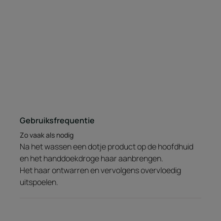
Textuur
Geur van de inhoud
Een fris, plantaardig parfum met een vleugje citrus.
Gebruiksfrequentie
Zo vaak als nodig
Na het wassen een dotje product op de hoofdhuid
en het handdoekdroge haar aanbrengen.
Het haar ontwarren en vervolgens overvloedig
uitspoelen.