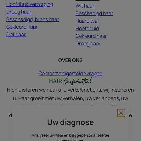
Hoofdhuidverzorging
Wit haar
Droog haar
Beschadigd haar
Beschadigd, broos haar
Haaruitval
Gekleurd haar
Hoofdhuid
Dof haar
Gekleurd haar
Droog haar
OVER ONS
Contact
Veelgestelde vragen
Hier luisteren we naar u, u vertelt het ons, wij inspireren
u. Haar groeit met uw verhalen, uw verlangens, uw
stemmingen, uw levensveranderingen. We
discussiëren, we delen, we sublimeren, met het echte
Uw diagnose
en het natuurlijke.
Analyseer uw haar en krijg gepersonaliseerde
aanbevelingen.