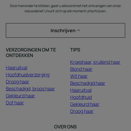
Door hieronder te klikken, gaat u akkoord met het ontvangen van onze
nieuwsbrief. U kunt zich op elk moment uitschrijven.
Inschrijven
VERZORGINGEN OM TE
TIPS
ONTDEKKEN
Kroeshaar, krullend haar
Haaruitval
Blond haar
Hoofdhuidverzorging
Wit haar
Droog haar
Beschadigd haar
Beschadigd, broos haar
Haaruitval
Gekleurd haar
Hoofdhuid
Dof haar
Gekleurd haar
Droog haar
OVER ONS