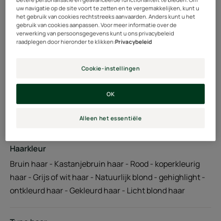
Een diepgaand voedende en gladstrijkende formule
uw navigatie op de site voort te zetten en te vergemakkelijken, kunt u
barstensvol krachtige deskundige bestanddelen voor een
het gebruik van cookies rechtstreeks aanvaarden. Anders kunt u het
gebruik van cookies aanpassen. Voor meer informatie over de
professioneel resultaat.
verwerking van persoonsgegevens kunt u ons privacybeleid
raadplegen door hieronder te klikken:
Privacybeleid
Tube
Tube
100ml
Pot
Pot
200ml
Cookie-instellingen
OK
Ideaal voor
Volwassenen
Alleen het essentiële
Haarkleur
Bruin haar - Kastanjebruin haar - Rood - koperkleurig
haar - Grijs of wit haar - Natuurlijk blond - gehighlight -
ontkleurd haar - Gekleurd haar - Licht blond haar