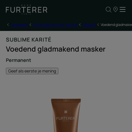
ONZE
VERKOOPP
Homepage
Alle producten voor uw haar
Maskers
Voedend gladmake
SUBLIME KARITÉ
Voedend gladmakend masker
Permanent
Geef als eerste je mening