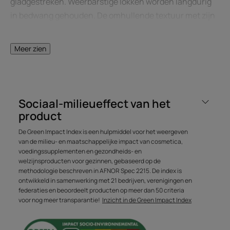
gladgestreken. Weerbarstige lokken worden langdurig
in bedwang gehouden. De omhullende textuur met zijn
betoverende geur zorgt voor soepel en zijdezacht haar
bij het aanraken. Een minimum aan siliconen.
Meer zien
HET WOORD VAN DE DESKUNDIGE
Sociaal-milieueffect van het
product
De Green Impact Index is een hulpmiddel voor het weergeven
van de milieu- en maatschappelijke impact van cosmetica,
voedingssupplementen en gezondheids- en
De unieke formule van dit
welzijnsproducten voor gezinnen, gebaseerd op de
masker zorgt vanaf het eerste
methodologie beschreven in AFNOR Spec 2215. De index is
gebruik voor een intense
ontwikkeld in samenwerking met 21 bedrijven, verenigingen en
federaties en beoordeelt producten op meer dan 50 criteria
voedende en gladmakende
voor nog meer transparantie!
Inzicht in de Green Impact Index
werking.