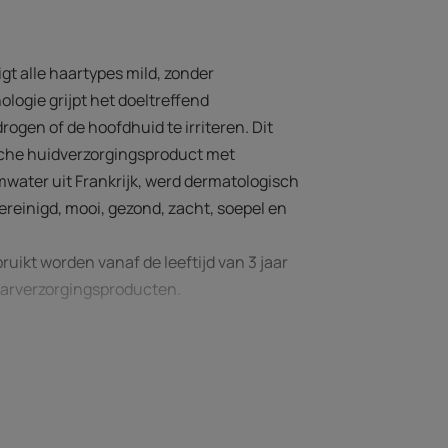
gt alle haartypes mild, zonder
logie grijpt het doeltreffend
rogen of de hoofdhuid te irriteren. Dit
ische huidverzorgingsproduct met
mwater uit Frankrijk, werd dermatologisch
gereinigd, mooi, gezond, zacht, soepel en
ikt worden vanaf de leeftijd van 3 jaar
haarverzorgingsproducten.
oorten onzuiverheden (als gevolg van
ehoudt het evenwicht van de hoofdhuid