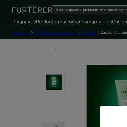
Diagnostic
Producten
Haaruitval
Haargroei
Tips
Ons e
Homepage
Alle producten voor uw haar
Shampoo
Zachte Micellai