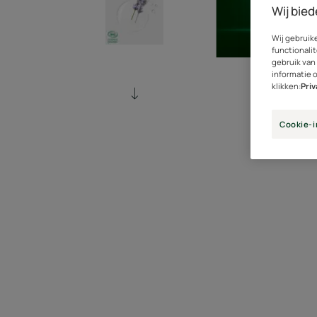
Wij bied
Wij gebruik
functionalit
gebruik van
informatie 
klikken:
Pri
Cookie-i