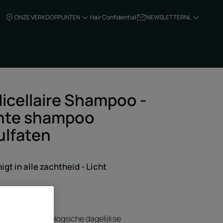
ONZE VERKOOPPUNTEN
Hair Confidential
NEWSLETTER
NL
icellaire Shampoo -
chte shampoo
ulfaten
igt in alle zachtheid - Licht
mening
rtificeerde biologische dagelijkse