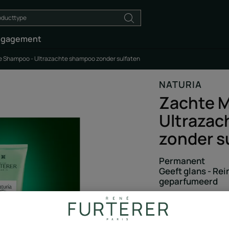
ngagement
re Shampoo - Ultrazachte shampoo zonder sulfaten
NATURIA
Zachte M
Ultraza
zonder s
Permanent
Geeft glans - Rein
geparfumeerd
Geef als eerste je 
De deskundige, gece