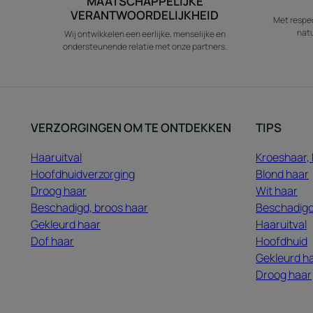
MAATSCHAPPELIJKE
VERANTWOORDELIJKHEID
Met respec
natu
Wij ontwikkelen een eerlijke, menselijke en
ondersteunende relatie met onze partners.
VERZORGINGEN OM TE ONTDEKKEN
TIPS
Haaruitval
Kroeshaar, 
Hoofdhuidverzorging
Blond haar
Droog haar
Wit haar
Beschadigd, broos haar
Beschadigd
Gekleurd haar
Haaruitval
Dof haar
Hoofdhuid
Gekleurd h
Droog haar