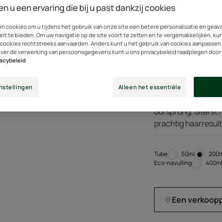
en u een ervaring die bij u past dankzij cookies
shampoo die het haa
3 jaar in alle zachth
en cookies om u tijdens het gebruik van onze site een betere personalisatie en gea
eit te bieden. Om uw navigatie op de site voort te zetten en te vergemakkelijken, ku
 cookies rechtstreeks aanvaarden. Anders kunt u het gebruik van cookies aanpassen
Gecertificeerde bi
over de verwerking van persoonsgegevens kunt u ons privacybeleid raadplegen door
vacybeleid
zonder compromissen
zintuigen en geeft
nstellingen
Alleen het essentiële
Gecertificeerde bi
oorsprong, uiterst 
prachtig haarresult
Tube
Tube
50ml
Tub
200
Eco-navulling
Eco-
400m
navul
Een verkoop