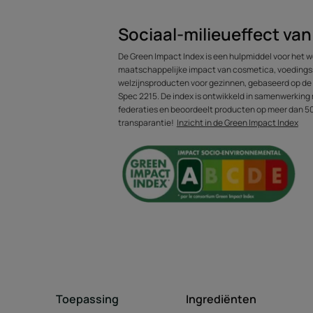
• DESKUNDIG HAARRESULTAAT: na het wass
zacht, soepel en licht.
Sociaal-milieueffect va
• NIEUWE UITERST RESPECTVOLLE EN ZIN
De Green Impact Index is een hulpmiddel voor het w
gecertificeerde biologische shampoo, met e
maatschappelijke impact van cosmetica, voeding
siliconen, in een eco-ontworpen tube. Kenm
welzijnsproducten voor gezinnen, gebaseerd op d
Spec 2215. De index is ontwikkeld in samenwerking 
federaties en beoordeelt producten op meer dan 50 
transparantie!
Inzicht in de Green Impact Index
Toepassing
Ingrediënten