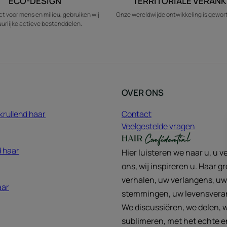
ECO-DESIGN
TERRITORIALE VERANK
t voor mens en milieu, gebruiken wij
Onze wereldwijde ontwikkeling is geworte
urlijke actieve bestanddelen.
OVER ONS
krullend haar
Contact
Veelgestelde vragen
 haar
Hier luisteren we naar u, u ve
ons, wij inspireren u. Haar g
verhalen, uw verlangens, uw
aar
stemmingen, uw levensvera
We discussiëren, we delen, 
sublimeren, met het echte e