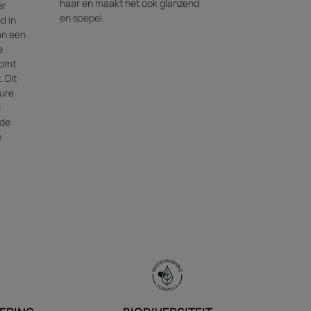
haar en maakt het ook glanzend
er
en soepel.
d in
van een
e
komt
 Dit
ure
e
 de
e