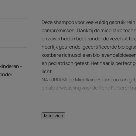
Deze shampoo voor veelvuldig gebruik reini
compromissen. Dankzij de micellaire techno
onzuiverheden beet zonder de vezel uit te d
heerlijk geurende, gecertificeerde biolog
kostbare ricinusolie en bio lavendelbloese
en pediatrisch getest. Het haar is perfect 
kinderen -
licht.
zonder
NATURIA Milde Micellaire Shampoo kan gebru
en als afwisseling voor de René Furterer 
Voordelen
Meer zien
• REINIGT EFFICIËNT EN ZACHT: grijpt alle s
vervuiling, overtollig talg, enz.) beet en b
dankzij de micellaire technologie.