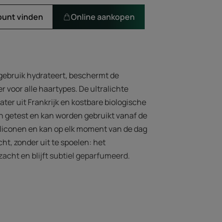
punt vinden
Online aankopen
 gebruik hydrateert, beschermt de
 voor alle haartypes. De ultralichte
ter uit Frankrijk en kostbare biologische
ch getest en kan worden gebruikt vanaf de
 siliconen en kan op elk moment van de dag
t, zonder uit te spoelen: het
cht en blijft subtiel geparfumeerd.
mule en bio actieve bestanddelen die het
n 3 jaar hydrateert, beschermt en mild