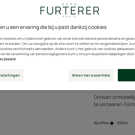
perfect ontwart zo
glans geeft.
en u een ervaring die bij u past dankzij cookies
en cookies om u tijdens het gebruik van onze site een betere personalisatie en gea
met ingrediënten
E
eit te bieden. Om uw navigatie op de site voort te zetten en te vergemakkelijken, ku
van natuurlijke
 cookies rechtstreeks aanvaarden. Anders kunt u het gebruik van cookies aanpassen
oorsprong
over de verwerking van persoonsgegevens kunt u ons privacybeleid raadplegen door
vacybeleid
Ultralichte tweefas
nstellingen
Alleen het essentiële
natuurlijke oorspro
Ontwart onmiddellij
te verzwaren. Formu
Spuitfles
Spuitfles
200ml