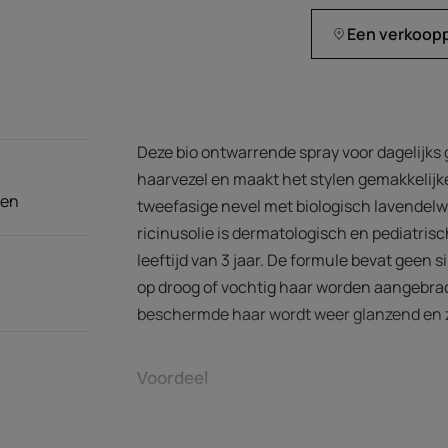
Een verkoop
Deze bio ontwarrende spray voor dagelijks
haarvezel en maakt het stylen gemakkelijker
nen
tweefasige nevel met biologisch lavendelwa
ricinusolie is dermatologisch en pediatris
leeftijd van 3 jaar. De formule bevat geen
op droog of vochtig haar worden aangebrach
beschermde haar wordt weer glanzend en za
Voordeel
De spray zonder spoelen met biologische for
haar van het hele gezin vanaf de leeftijd va