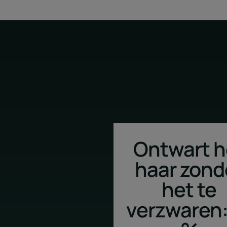
Ontwart h
haar zond
het te
verzwaren: