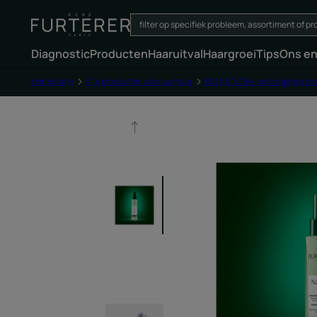
Diagnostic
Producten
Haaruitval
Haargroei
Tips
Ons e
Homepage
Alle producten voor uw haar
BIO NATURIA-verzorgingspr