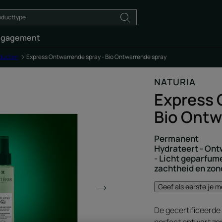
ngagement
oducten
Express Ontwarrende spray - Bio Ontwarrende spray
NATURIA
Express 
Bio Ontw
Permanent
Hydrateert - Ont
- Licht geparfume
zachtheid en zon
Geef als eerste je 
De gecertificeerde 