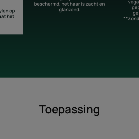
vegan
beschermd, het haar is zacht en
ge
glanzend.
ylen op
ge
aat het
**Zonde
Toepassing