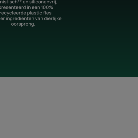
istisch** en siliconenvrij,
presenteerd in een 100%
recycleerde plastic fles.
r ingrediënten van dierlijke
oorsprong.