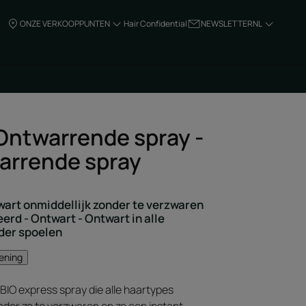
ONZE VERKOOPPUNTEN
Hair Confidential
NEWSLETTER
NL
Ontwarrende spray -
arrende spray
wart onmiddellijk zonder te verzwaren
erd - Ontwart - Ontwart in alle
der spoelen
mening
BIO express spray die alle haartypes