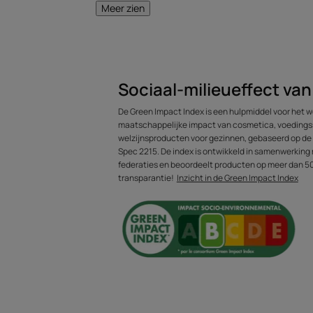
Meer zien
ontwart.
Voordelen
- ONTWART MILD: maakt het stylen gemakkel
Sociaal-milieueffect va
op elk moment van de dag, voor professionel
De Green Impact Index is een hulpmiddel voor het w
- HYDRATEERT EN BESCHERMT: perfect gehy
maatschappelijke impact van cosmetica, voeding
soepel, zacht en glanzend.
welzijnsproducten voor gezinnen, gebaseerd op d
- GECERTIFICEERD BIOLOGISCH & ECO-ONT
Spec 2215. De index is ontwikkeld in samenwerking 
siliconen van 99% natuurlijke oorsprong, ve
federaties en beoordeelt producten op meer dan 50 
transparantie!
Inzicht in de Green Impact Index
100% gerecycleerd plastic.
Textuur
Voordelen van de textuur
Ultra lichte tweefasige nevel.