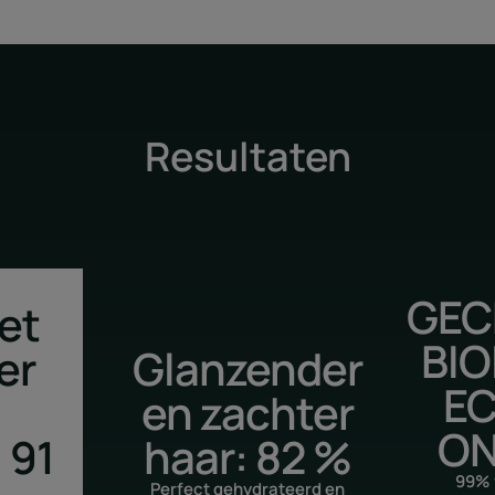
Resultaten
GEC
et
BIO
er
Glanzender
E
en zachter
ON
 91
haar: 82 %
99% 
Perfect gehydrateerd en