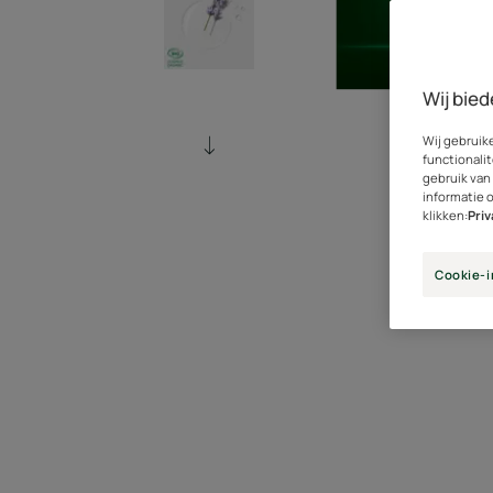
Wij bied
Wij gebruik
functionalit
gebruik van
informatie 
klikken:
Pri
Cookie-i