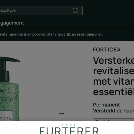
ngagement
evitaliserende shampoo met vitamine B3, B5 en essentiële oliën
FORTICEA
Versterk
revitali
met vita
essentiël
Permanent
Versterkt de haa
Geef als eerste je 