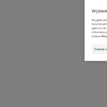
Wij bied
Wij gebruik
functionalit
gebruik van
informatie 
klikken:
Pri
Cookie-i