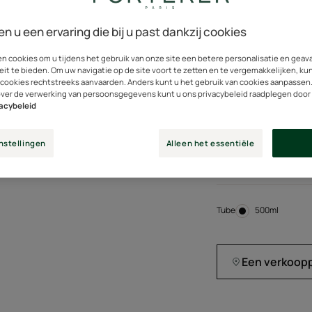
De versterkende en
weer sterk en vitaa
en u een ervaring die bij u past dankzij cookies
beschadigen.
en cookies om u tijdens het gebruik van onze site een betere personalisatie en gea
eit te bieden. Om uw navigatie op de site voort te zetten en te vergemakkelijken, ku
Met bolletjes van e
 cookies rechtstreeks aanvaarden. Anders kunt u het gebruik van cookies aanpassen
over de verwerking van persoonsgegevens kunt u ons privacybeleid raadplegen door
versterken en te rev
vacybeleid
Bestaat voor 97% u
nstellingen
Alleen het essentiële
oorsprong. Zonder 
oppervlakteactieve
Tube
Tube
500ml
Een verkoop