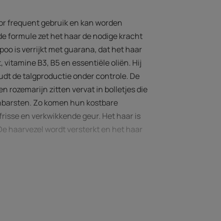
or frequent gebruik en kan worden
e formule zet het haar de nodige kracht
poo is verrijkt met guarana, dat het haar
 vitamine B3, B5 en essentiële oliën. Hij
oudt de talgproductie onder controle. De
n rozemarijn zitten vervat in bolletjes die
enbarsten. Zo komen hun kostbare
frisse en verkwikkende geur. Het haar is
 De haarvezel wordt versterkt en het haar
DE DESKUNDIGE