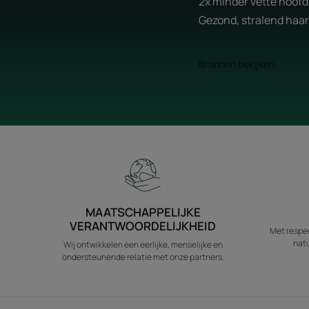
2x minder vette hoofd
Gezond, stralend haa
Bronnen bekijken
MAATSCHAPPELIJKE
VERANTWOORDELIJKHEID
Met respec
natu
Wij ontwikkelen een eerlijke, menselijke en
ondersteunende relatie met onze partners.