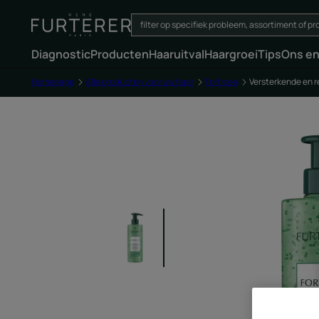
Diagnostic
Producten
Haaruitval
Haargroei
Tips
Ons e
Homepage
Alle producten voor uw haar
Forticea
Versterkende en r