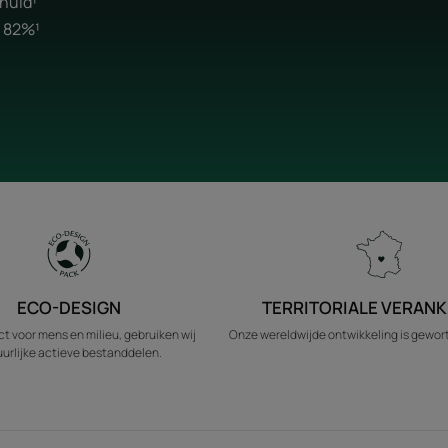
huid¹
r 82%¹
ECO-DESIGN
TERRITORIALE VERANK
t voor mens en milieu, gebruiken wij
Onze wereldwijde ontwikkeling is geworte
urlijke actieve bestanddelen.