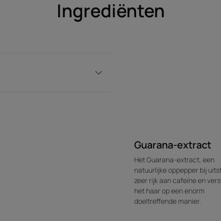
Ingrediënten
bolletjes met essentiële oliën. Ze omhult he
van citrusvruchten en tijm.
Milieu
De verpakking bestaat voor minstens 69% uit ger
Niet-recycleerbare verpakking
Guarana-extract
Het Guarana-extract, een
natuurlijke oppepper bij uitst
zeer rijk aan cafeïne en vers
het haar op een enorm
doeltreffende manier.