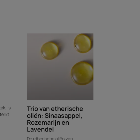
t haar met de frisse en verkwikkende geur
ecycleerd materiaal
Trio van etherische
ek, is
oliën: Sinaasappel,
terkt
Rozemarijn en
Lavendel
De etherische oliën van