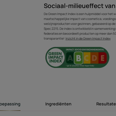
Sociaal-milieueffect va
De Green Impact Index is een hulpmiddel voor het w
maatschappelijke impact van cosmetica, voeding
Dit haarverzorgi
welzijnsproducten voor gezinnen, gebaseerd op d
Spec 2215. De index is ontwikkeld in samenwerking 
René Furterer
federaties en beoordeelt producten op meer dan 50 
transparantie!
Inzicht in de Green Impact Index
formule, waa
bolletjes verv
technologisc
waarbij de unie
het merk hand i
een bijzonder zint
oepassing
Ingrediënten
Resultat