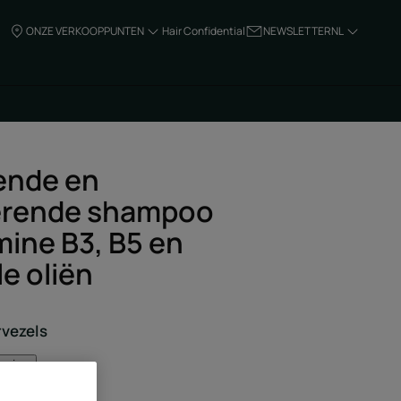
ONZE VERKOOPPUNTEN
Hair Confidential
NEWSLETTER
NL
ende en
serende shampoo
mine B3, B5 en
e oliën
rvezels
mening