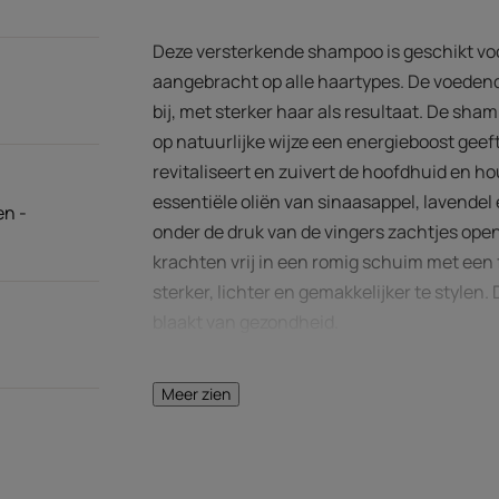
Deze versterkende shampoo is geschikt vo
aangebracht op alle haartypes. De voedend
bij, met sterker haar als resultaat. De sham
op natuurlijke wijze een energieboost geeft,
revitaliseert en zuivert de hoofdhuid en h
essentiële oliën van sinaasappel, lavendel e
en -
onder de druk van de vingers zachtjes op
krachten vrij in een romig schuim met een 
sterker, lichter en gemakkelijker te stylen.
blaakt van gezondheid.
Meer zien
HET WOORD VAN 