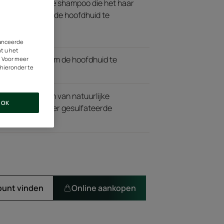
 revitaliserende shampoo die het haar
l maakt, zonder de hoofdhuid te
vanceerde
nt u het
ssentiële oliën om de hoofdhuid te
. Voor meer
 hieronder te
italiseren.
it bestanddelen van natuurlijke
OK
siliconen. Zonder gesulfateerde
 stoffen.
punt vinden
Online aankopen