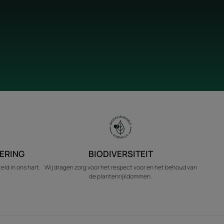
ERING
BIODIVERSITEIT
ld in ons hart.
Wij dragen zorg voor het respect voor en het behoud van
de plantenrijkdommen.