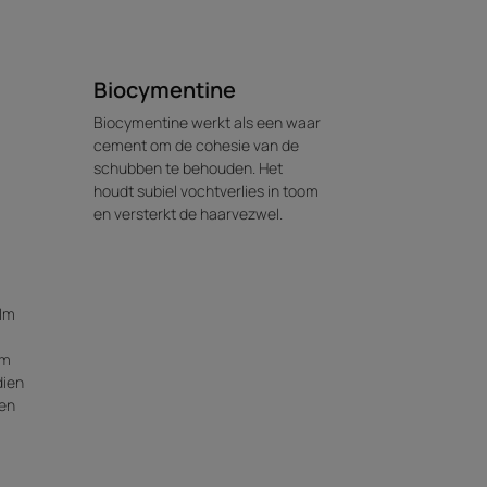
Recyclage
Biocymentine
Biocymentine werkt als een waar
cement om de cohesie van de
schubben te behouden. Het
x van fruitige, bloemige en
houdt subiel vochtverlies in toom
en versterkt de haarvezwel.
arkeratine.
ilm
om
dien
 en