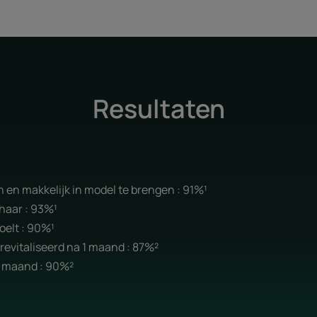
Resultaten
n en makkelijk in model te brengen : 91%¹
 haar : 93%¹
oelt : 90%¹
erevitaliseerd na 1 maand : 87%²
1 maand : 90%²