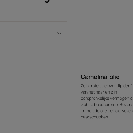
Textuur
Geur van de inhoud
Een onweerstaanbare mi
oriëntaalse noten
* Bevat aminozuren, gelijkaardig aan de aminozuren in ha
Camelina-olie
Ze herstelt de hydrolipidenf
van het haar en zijn
oorspronkelijke vermogen 
zich te beschermen. Boven
omhult de olie de haarvezel
haarschubben.