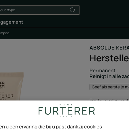
ngagement
hampoo
ABSOLUE KER
Herstel
Permanent
Reinigt in alle z
Geef als eerste je 
Een herstellende s
plantaardige keratin
Verrijkt met planta
en u een ervaring die bij u past dankzij cookies