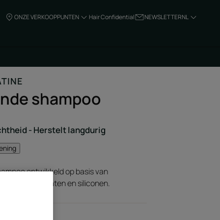
ONZE VERKOOPPUNTEN
Hair Confidential
NEWSLETTER
NL
ATINE
lende shampoo
achtheid - Herstelt langdurig
mening
hampoo ontwikkeld op basis van
e, vrij van sulfaten en siliconen.
ardige keratine