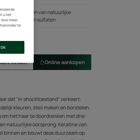
vanceerde
uit bestanddelen van natuurlijke
nt u het
iliconen, vrij van sulfaten.
. Voor meer
 hieronder te
OK
punt vinden
Online aankopen
aar dat "in shocktoestand" verkeert:
elijk kleuren, steil maken en borstelen.
g om het haar te doordrenken met drie
n natuurlijke oorsprong. Keratine van
zel binnen en bouwt deze duurzaam op.