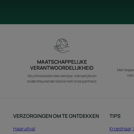
MAATSCHAPPELIJKE
VERANTWOORDELIJKHEID
Met respec
natu
Wij ontwikkelen een eerlijke, menselijke en
ondersteunende relatie met onze partners.
VERZORGINGEN OM TE ONTDEKKEN
TIPS
Haaruitval
Kroeshaar, 