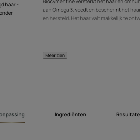
Biocymentine versterkt het haar en omhult
d haar -
aan Omega 3, voedt en beschermt het haar.
zonder
en hersteld. Het haar valt makkelijk te ont
Meer zien
HET WOORD VAN 
Deze alles
herstellende v
oepassing
Ingrediënten
Resultat
twee- tot dri
aangebracht