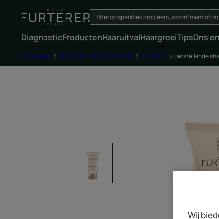
Diagnostic
Producten
Haaruitval
Haargroei
Tips
Ons e
Homepage
Alle producten voor uw haar
Shampoo
Herstellende s
Wij bied