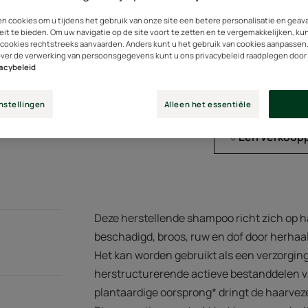
en cookies om u tijdens het gebruik van onze site een betere personalisatie en gea
Bestaat voor 100% 
eit te bieden. Om uw navigatie op de site voort te zetten en te vergemakkelijken, ku
oorsprong, vrij van s
 cookies rechtstreeks aanvaarden. Anders kunt u het gebruik van cookies aanpassen
over de verwerking van persoonsgegevens kunt u ons privacybeleid raadplegen door
vacybeleid
Tube
Tube
50ml
nstellingen
Alleen het essentiële
Een verkoop
Deze herstellende shampoo richt zich op h
beschadigd, broos, ruw en dof door herhaald
Het kan worden gebruikt als een verzorgin
herstructurerende actieve bestanddelen va
plantaardige oorsprong* dringt de haarve