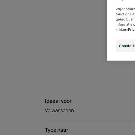
Wij gebruik
functionalit
gebruik van
informatie 
klikken:
Pri
Cookie-i
Ideaal voor
Volwassenen
Type haar