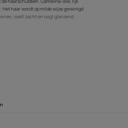
 de haarschubben. Camelina-olie, rijk
 Het haar wordt op milde wijze gereinigd
warren, voelt zacht en oogt glanzend.
DE DESKUNDIGE
omvattende
erzorging hoort
en
emaal per jaar
 te worden.