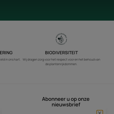
ERING
BIODIVERSITEIT
ld in ons hart.
Wij dragen zorg voor het respect voor en het behoud van
de plantenrijkdommen.
Abonneer u op onze
nieuwsbrief
Door hieronder te klikken, gaat u akkoord met het