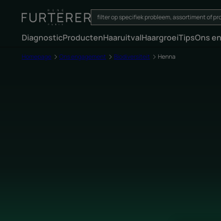
Diagnostic
Producten
Haaruitval
Haargroei
Tips
Ons e
Homepage
Ons engagement
Biodiversiteit
Henna