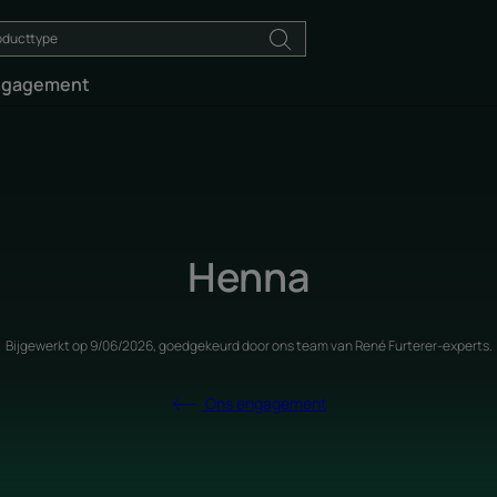
ngagement
Henna
Bijgewerkt op
9/06/2026
, goedgekeurd door
ons team van René Furterer-experts
.
Ons engagement