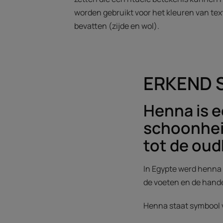
worden gebruikt voor het kleuren van text
bevatten (zijde en wol).
ERKEND 
Henna is e
schoonheid
tot de oud
In Egypte werd henna 
de voeten en de hande
Henna staat symbool v