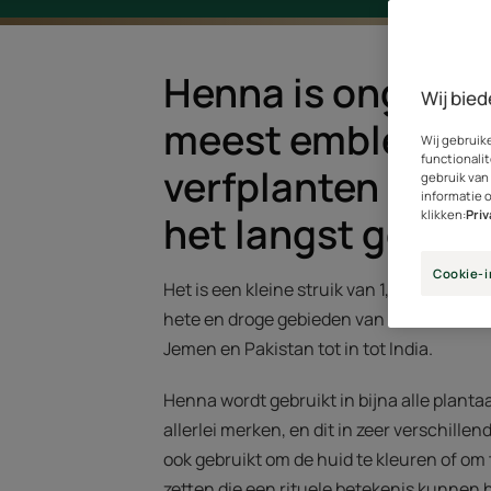
Henna is ongetwij
Wij bied
meest emblemati
Wij gebruik
functionalit
verfplanten en wo
gebruik van
informatie 
klikken:
Pri
het langst gebrui
Cookie-i
Het is een kleine struik van 1,5 m tot 2,5 
hete en droge gebieden van Afrika en Azi
Jemen en Pakistan tot in tot India.
Henna wordt gebruikt in bijna alle planta
allerlei merken, en dit in zeer verschill
ook gebruikt om de huid te kleuren of om t
zetten die een rituele betekenis kunnen