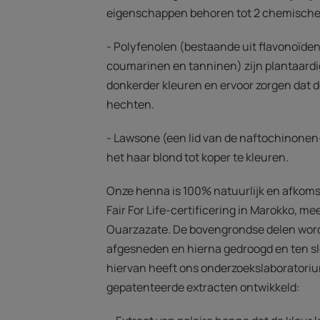
eigenschappen behoren tot 2 chemische 
- Polyfenolen (bestaande uit flavonoïde
coumarinen en tanninen) zijn plantaardig
donkerder kleuren en ervoor zorgen dat d
hechten.
- Lawsone (een lid van de naftochinonen
het haar blond tot koper te kleuren.
Onze henna is 100% natuurlijk en afkomst
Fair For Life-certificering in Marokko, me
Ouarzazate. De bovengrondse delen wor
afgesneden en hierna gedroogd en ten slo
hiervan heeft ons onderzoekslaboratori
gepatenteerde extracten ontwikkeld: