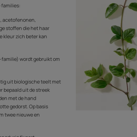
families:
n, acetofenonen,
e stoffen die het haar
e kleur zich beter kan
-familie) wordt gebruikt om
ig uit biologische teelt met
er bepaald uit de streek
den met de hand
tte gedorst. Op basis
um twee nieuwe en