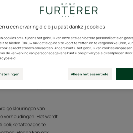
feld de
en u een ervaring die bij u past dankzij cookies
sche van de
en cookies om u tijdens het gebruik van onze site een betere personalisatie en gea
eit te bieden. Om uw navigatie op de site voort te zetten en te vergemakkelijken, ku
rdt ook al
 cookies rechtstreeks aanvaarden. Anders kunt u het gebruik van cookies aanpassen
over de verwerking van persoonsgegevens kunt u ons privacybeleid raadplegen door
vacybeleid
kt.
nstellingen
Alleen het essentiële
m die wordt gekweekt in de
ë: van Marokko, Egypte,
ardige kleuringen van
ende verhoudingen. Het wordt
ijdelijke tatoeages te
 hebben. Henna kan ook