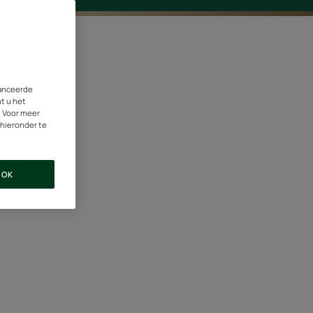
vanceerde
nt u het
. Voor meer
 hieronder te
OK