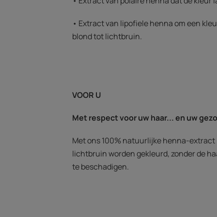
• Extract van polaire henna dat de kleur l
• Extract van lipofiele henna om een kle
blond tot lichtbruin.
VOOR U
Met respect voor uw haar... en uw gez
Met ons 100% natuurlijke henna-extract 
lichtbruin worden gekleurd, zonder de h
te beschadigen.