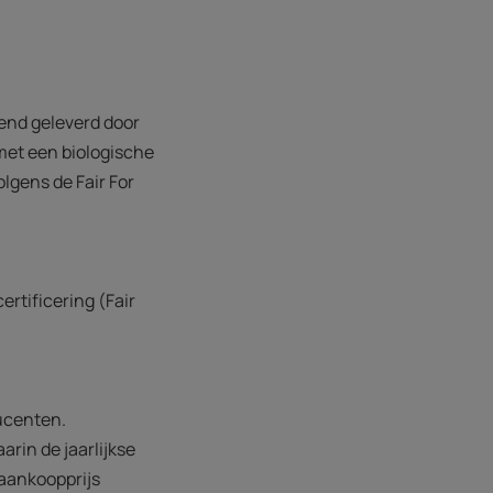
tend geleverd door
met een biologische
lgens de Fair For
ertificering (Fair
ucenten.
arin de jaarlijkse
aankoopprijs