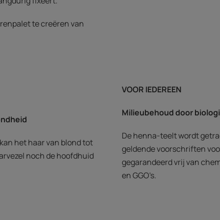
angdurig fixeert.
urenpalet te creëren van
VOOR IEDEREEN
Milieubehoud door biolo
ondheid
De henna-teelt wordt getr
kan het haar van blond tot
geldende voorschriften voor
aarvezel noch de hoofdhuid
gegarandeerd vrij van chem
en GGO's.