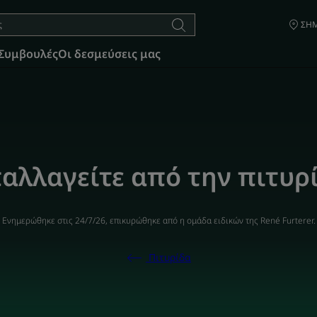
ΣΗΜ
Συμβουλές
Οι δεσμεύσεις μας
αλλαγείτε από την πιτυρ
Ενημερώθηκε στις
24/7/26
, επικυρώθηκε από
η ομάδα ειδικών της René Furterer
.
Πιτυρίδα