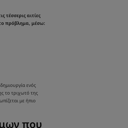
ς τέσσερις αιτίες
 το πρόβλημα, μέσω:
 δημιουργία ενός
ης το τριχωτό της
ωπίζεται με ήπιο
όμων που