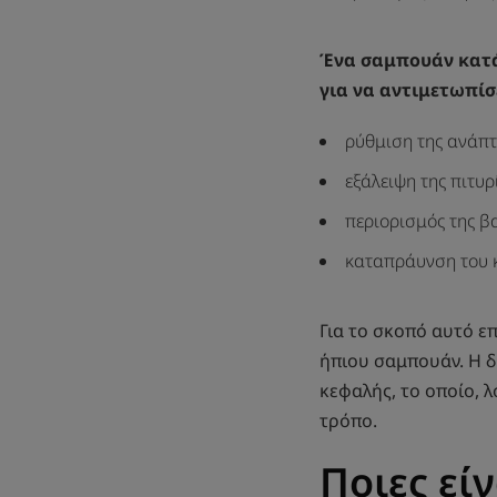
Ένα σαμπουάν κατά 
για να αντιμετωπίσ
ρύθμιση της ανάπτ
εξάλειψη της πιτυρ
περιορισμός της β
καταπράυνση του
Για το σκοπό αυτό ε
ήπιου σαμπουάν. Η δ
κεφαλής, το οποίο, 
τρόπο.
Ποιες εί