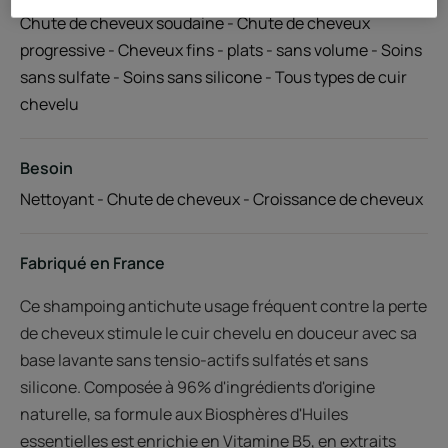
Chute de cheveux soudaine - Chute de cheveux
progressive - Cheveux fins - plats - sans volume - Soins
sans sulfate - Soins sans silicone - Tous types de cuir
chevelu
Besoin
Nettoyant - Chute de cheveux - Croissance de cheveux
Fabriqué en France
Ce shampoing antichute usage fréquent contre la perte
de cheveux stimule le cuir chevelu en douceur avec sa
base lavante sans tensio-actifs sulfatés et sans
silicone. Composée à 96% d'ingrédients d'origine
naturelle, sa formule aux Biosphères d'Huiles
essentielles est enrichie en Vitamine B5, en extraits