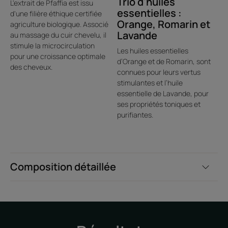
Trio d'huiles
L'extrait de Pfaffia est issu
essentielles :
Un parfum frais et végétal aux subtiles notes d'agrumes pour
d'une filière éthique certifiée
Orange, Romarin et
entrer dans un univers de fraîcheur, naturel et doux.
agriculture biologique. Associé
Lavande
au massage du cuir chevelu, il
*Diminution de la chute de cheveux par traction en moyenne, 30 sujets
stimule la microcirculation
Les huiles essentielles
après utilisation du shampooing pendant 3 mois.
pour une croissance optimale
**Selon test OCDE301B
d’Orange et de Romarin, sont
des cheveux.
connues pour leurs vertus
stimulantes et l’huile
essentielle de Lavande, pour
ses propriétés toniques et
purifiantes.
Composition détaillée