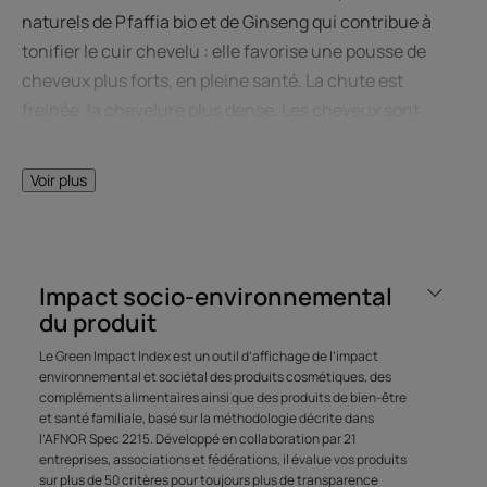
naturels de Pfaffia bio et de Ginseng qui contribue à
tonifier le cuir chevelu : elle favorise une pousse de
cheveux plus forts, en pleine santé. La chute est
freinée, la chevelure plus dense. Les cheveux sont
résistants, faciles à démêler, doux et brillants.
Shampoing anti chute homme et femme.
Voir plus
LE MOT DE L’EXPERT
Impact socio-environnemental
du produit
Le Green Impact Index est un outil d’affichage de l’impact
environnemental et sociétal des produits cosmétiques, des
compléments alimentaires ainsi que des produits de bien-être
Une formule signature René
et santé familiale, basé sur la méthodologie décrite dans
Furterer avec ses biosphères,
l’AFNOR Spec 2215. Développé en collaboration par 21
elle combine en un unique
entreprises, associations et fédérations, il évalue vos produits
sur plus de 50 critères pour toujours plus de transparence