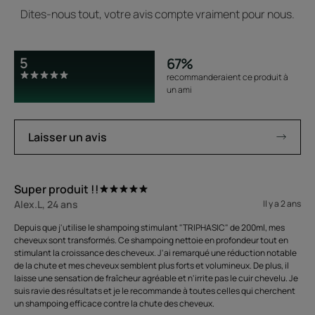
Dites-nous tout, votre avis compte vraiment pour nous.
5
67%
recommanderaient ce produit à
un ami
Laisser un avis
Super produit !!
Alex.L, 24 ans
Il y a 2 ans
Depuis que j'utilise le shampoing stimulant "TRIPHASIC" de 200ml, mes
cheveux sont transformés. Ce shampoing nettoie en profondeur tout en
stimulant la croissance des cheveux. J'ai remarqué une réduction notable
de la chute et mes cheveux semblent plus forts et volumineux. De plus, il
laisse une sensation de fraîcheur agréable et n'irrite pas le cuir chevelu. Je
suis ravie des résultats et je le recommande à toutes celles qui cherchent
un shampoing efficace contre la chute des cheveux.