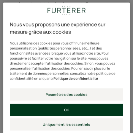
chevelure plus résistante, douce et brillante.
Formule unique aux Biosphères d’huiles essentielles.
Nous vous proposons une expérience sur
mesure grâce aux cookies
96% d'ingrédients d'origine naturelle. Pfaffia biologique
Nous utilisons des cookies pour vous offrir une meilleure
issu du commerce équitable contrôlé Fair For Life. Sans
personnalisation (publicités personnalisées, etc...) et des
silicone. Sans tensio-actifs sulfatés. Tube recyclable
fonctionnalités avancées lorsque vous utilisez notre site. Pour
avec 23% de plastique recyclé.
poursuivre et faciliter votre navigation sur le site, vous pouvez
directement accepter l'utilisation des cookies. Sinon, vous pouvez
personnaliser l'utilisation des cookies. Pour en savoir plus sur le
traitement de données personnelles, consultez notre politique de
Tube
Tube
200ml
confidentialité en cliquant:
Politique de confidentialité
Flacon pompe
Flacon
500ml
pompe
Paramètres des cookies
Utilisable par
OK
Adolescents - Adultes
Uniquement les essentiels
Type de cheveux