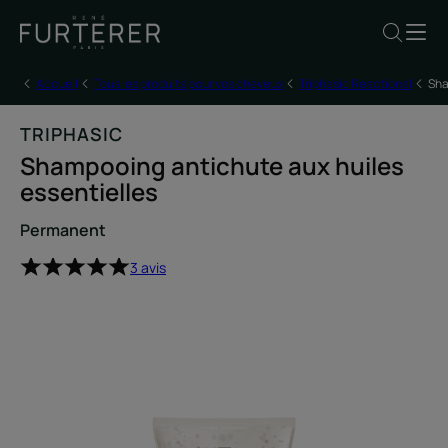
Accueil
Tous les produits pour vos cheveux
Triphasic Reactional
Sha
TRIPHASIC
Shampooing antichute aux huiles
essentielles
Permanent
3 avis