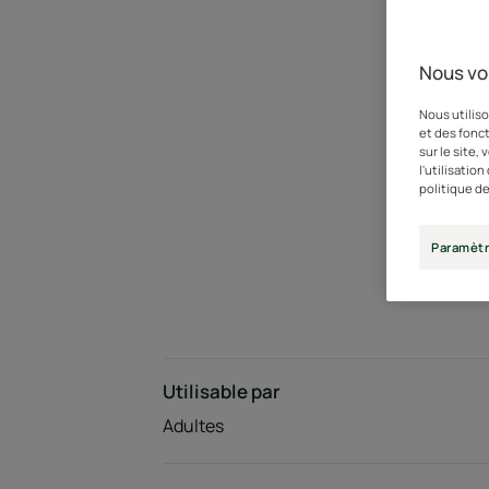
Nous vo
Nous utiliso
et des fonct
sur le site,
l'utilisatio
politique de
Paramètr
Utilisable par
Adultes