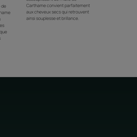
Carthame convient parfaitement
e de
aux cheveux secs qui retrouvent
rthame
ainsi souplesse et brillance.
s
les
ique
s