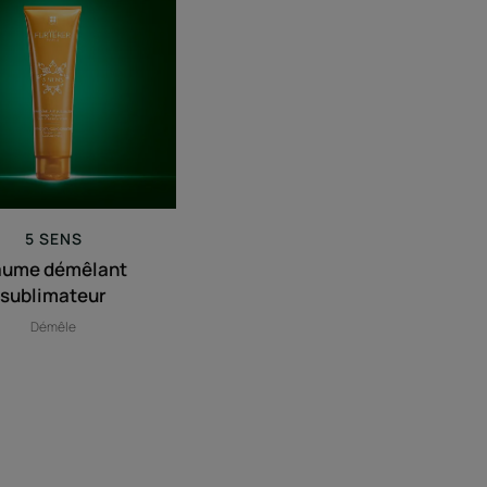
démêlant
sublimateur
5 SENS
aume démêlant
sublimateur
Démêle