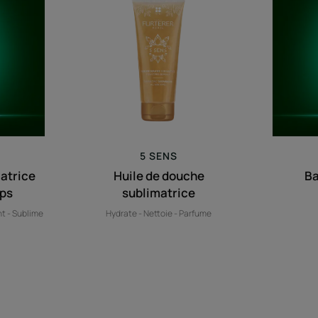
de
atrice
douche
ux
sublimatrice
5 SENS
atrice
Huile de douche
B
rps
sublimatrice
nt - Sublime
Hydrate - Nettoie - Parfume