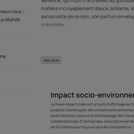
aérienne, qui nourrit le cheveu au quotidie
matière incroyablement douce, brillante, l
veux roux -
sensorialité de ce soin, son parfum envelo
ux blonds
irrésistible.
one
Voir plus
LE MOT DE
Impact socio-environne
Dans l’univers 
Le Green Impact Index est un outil d’affichage de l
imaginé et form
produits cosmétiques, des compléments alimentaire
santé familiale, basé sur la méthodologie décrite 
sens soient TOU
collaboration par 21 entreprises, associations et féd
de 50 critères pour toujours plus de transparence !