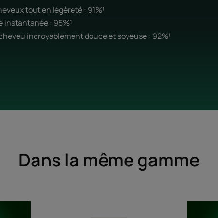
cheveux tout en légèreté : 91%¹
ce instantanée : 95%¹
 cheveu incroyablement douce et soyeuse : 92%¹
Dans la même gamme
Huile