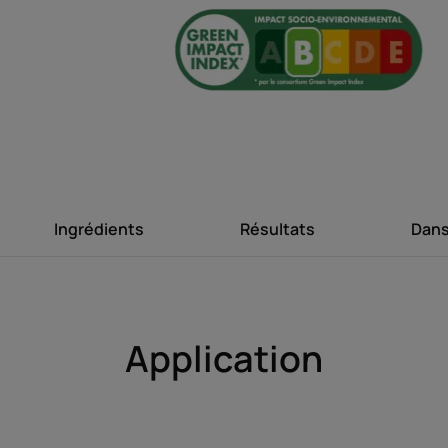
du premier re
ressenti voluptu
chev
Ingrédients
Résultats
Dans
Avantages
Un divin parfum qui mêle des notes florales 
enveloppe les cheveux d’une aura irrésistibl
expérience unique qui éveille les sens.
Application
Bénéfices
• NETTOIE EN DOUCEUR ET NOURRIT : la che
légèreté, elle révèle une brillance instantané