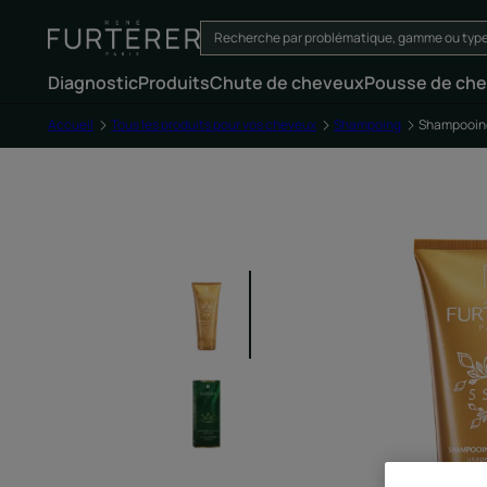
Diagnostic
Produits
Chute de cheveux
Pousse de ch
Accueil
Tous les produits pour vos cheveux
Shampoing
Shampooing