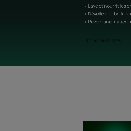
• Lave et nourrit les 
• Dévoile une brillan
• Révèle une matière
Afficher les sources
Huile