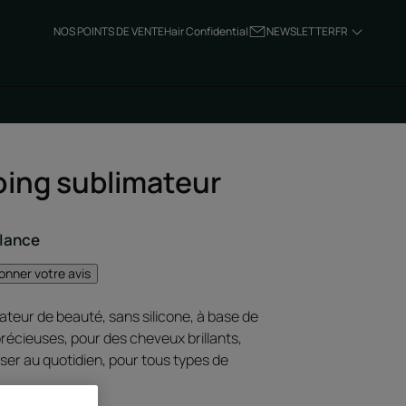
NOS POINTS DE VENTE
Hair Confidential
NEWSLETTER
FR
ing sublimateur
llance
onner votre avis
teur de beauté, sans silicone, à base de
précieuses, pour des cheveux brillants,
iser au quotidien, pour tous types de