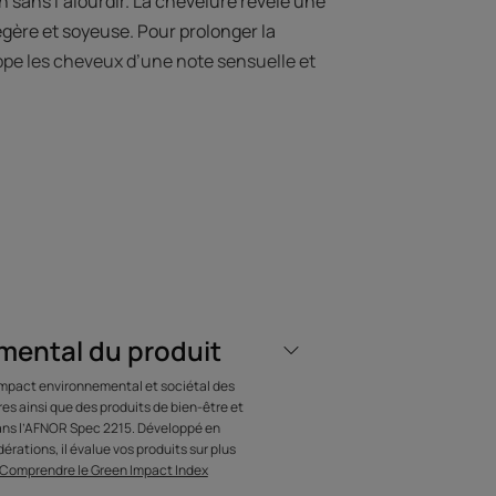
n sans l’alourdir. La chevelure révèle une
égère et soyeuse. Pour prolonger la
ppe les cheveux d’une note sensuelle et
 L’EXPERT
mental du produit
5 SENS, tout est
’impact environnemental et sociétal des
ulé pour que les
s ainsi que des produits de bien-être et
dans l’AFNOR Spec 2215. Développé en
JOURS EN ÉVEIL,
érations, il évalue vos produits sur plus
Comprendre le Green Impact Index