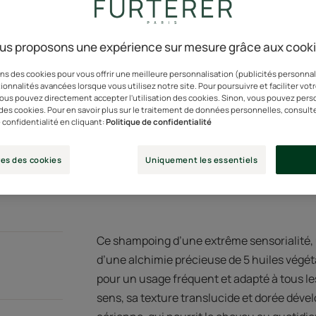
Un parfum envoûtan
us proposons une expérience sur mesure grâce aux cook
Actifs 100% d’origi
ns des cookies pour vous offrir une meilleure personnalisation (publicités personnali
ionnalités avancées lorsque vous utilisez notre site. Pour poursuivre et faciliter vot
 vous pouvez directement accepter l'utilisation des cookies. Sinon, vous pouvez pers
Tube
Tube
50ml
Tub
200
n des cookies. Pour en savoir plus sur le traitement de données personnelles, consult
 confidentialité en cliquant:
Politique de confidentialité
Point de ven
es des cookies
Uniquement les essentiels
Ce shampoing d’une extrême sensorialité, u
d’une alchimie précieuse de 5 huiles végéta
pour un usage fréquent et adapté à tous les
sens, sa texture translucide et dorée dév