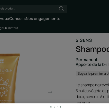
eveux
Conseils
Nos engagements
 sublimateur
5 SENS
Shampoo
Permanent
Apporte de la bri
Soyez le premier à d
Le shampoing révéla
5 huiles végétales 
doux, soyeux. À util
cheveux.