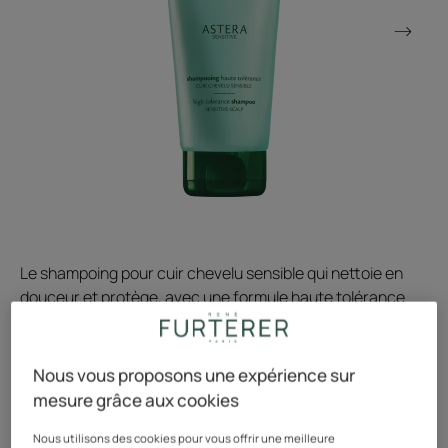
Le shampoing pour cuir chevelu sensible qui nettoie en
douceur et protège, avec une formule haute tolérance
aux actifs 100% d’origine naturelle. Usage fréquent.
Nous vous proposons une expérience sur
Formule haute tolérance, s’utilise dès 3 ans
mesure grâce aux cookies
Actifs 100% d’origine naturelle, formule testée sous
Nous utilisons des cookies pour vous offrir une meilleure