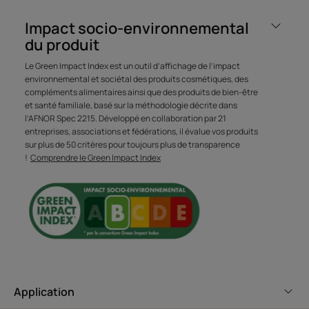
réactions allergiques et actifs 100% d’origine naturelle
Impact socio-environnemental
sélectionnés pour leur douceur. Convient également aux
du produit
enfants dès 3 ans.
Le Green Impact Index est un outil d’affichage de l’impact
environnemental et sociétal des produits cosmétiques, des
Bénéfices
compléments alimentaires ainsi que des produits de bien-être
et santé familiale, basé sur la méthodologie décrite dans
• NETTOIE EN DOUCEUR : avec une base lavante douce
l’AFNOR Spec 2215. Développé en collaboration par 21
et une formule composée d’actifs 100% naturels, ce
entreprises, associations et fédérations, il évalue vos produits
sur plus de 50 critères pour toujours plus de transparence
shampoing usage fréquent lave les cheveux en douceur
!
Comprendre le Green Impact Index
et respecte l’équilibre du cuir chevelu.
• APAISE LA REACTIVITE DES CUIRS CHEVELUS
SENSIBLES : soulage et redonne du confort au cuir
chevelu grâce à l’extrait d’Astéracées.
• PROTEGE DURABLEMENT : jour après jour, le cuir
chevelu est moins sensible, les cheveux sont souples et
brillants.
Application