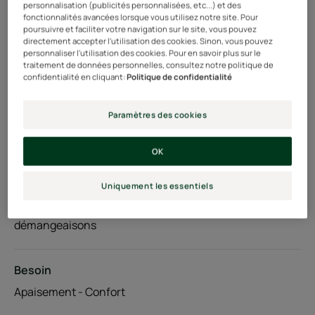
personnalisation (publicités personnalisées, etc...) et des
contrôle dermatologique.
fonctionnalités avancées lorsque vous utilisez notre site. Pour
poursuivre et faciliter votre navigation sur le site, vous pouvez
directement accepter l'utilisation des cookies. Sinon, vous pouvez
Tube
Tube
200ml
personnaliser l'utilisation des cookies. Pour en savoir plus sur le
traitement de données personnelles, consultez notre politique de
confidentialité en cliquant:
Politique de confidentialité
Utilisable par
Paramètres des cookies
Enfants - Famille - Adultes
OK
Type de cheveux
Tous types de cheveux - Soins sans silicone - Cuir
Uniquement les essentiels
chevelu sensible/fragile - Cuir chevelu sujet aux
démangeaisons
Besoin
Apaisement - Confort