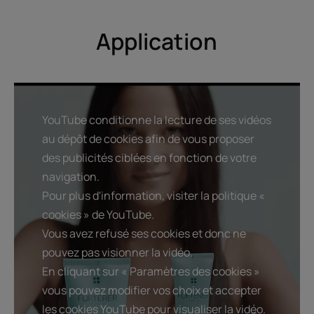
Texture
Environnement
Application
Avantage de la texture
La formule minimise le risque de réaction allergique.
Senteur du contenu
YouTube conditionne la lecture de ses vidéos
Parfum floral doux et délicat
au dépôt de cookies afin de vous proposer
des publicités ciblées en fonction de votre
navigation.
Pour plus d'information, visiter la politique «
cookies » de YouTube.
Vous avez refusé ses cookies et donc ne
pouvez pas visionner la vidéo.
En cliquant sur « Paramètres des cookies »
vous pouvez modifier vos choix et accepter
les cookies YouTube pour visualiser la vidéo.