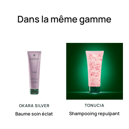
Dans la même gamme
Baume
Shampooing
soin
repulpant
éclat
TONUCIA
OKARA
SILVER
Shampooing repulpant
Baume soin éclat