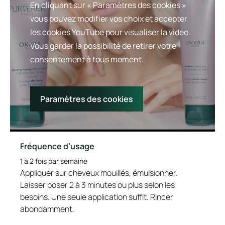
Avantage de la texture
En cliquant sur « Paramètres des cookies »
Texture violette aux reflets irrisés hyper-concentrée en
vous pouvez modifier vos choix et accepter
pigments neutralisants.
les cookies YouTube pour visualiser la vidéo.
Vous garder la possibilité de retirer votre
Senteur du contenu
consentement à tous moment.
Parfum fleuri et raffiné
Paramètres des cookies
Fréquence d’usage
1 à 2 fois par semaine
Appliquer sur cheveux mouillés, émulsionner.
Laisser poser 2 à 3 minutes ou plus selon les
besoins. Une seule application suffit. Rincer
abondamment.