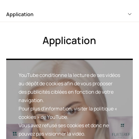
Application
Bénéfices
• NETTOIE EN DOUCEUR, NEUTRALISE LES REFLETS
JAUNES : grâce aux pigments correcteurs violets, les
Application
cheveux rayonnent d’une couleur pure.
• ACTION REPARATRICE : l’extrait d’origine naturelle
d’Okara favorise la réparation de la fibre capillaire.
• TEXTURE GENEREUSE DELICATEMENT PARFUMEE :
dévoile à l’émulsion une mousse onctueuse au parfum
YouTube conditionne la lecture de ses vidéos
fleuri et raffiné.
au dépôt de cookies afin de vous proposer
des publicités ciblées en fonction de votre
navigation.
Texture
Recyclage
Pour plus d'information, visiter la politique «
cookies » de YouTube.
Vous avez refusé ses cookies et donc ne
pouvez pas visionner la vidéo.