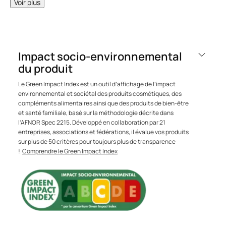
Voir plus
LE MOT DE L’EXPERT
Impact socio-environnemental
Pour entretenir les cheveux gris
du produit
ou blancs, il faut privilégier un
Le Green Impact Index est un outil d’affichage de l’impact
shampooing qui va neutraliser
environnemental et sociétal des produits cosmétiques, des
le jaunissement et révéler une
compléments alimentaires ainsi que des produits de bien-être
et santé familiale, basé sur la méthodologie décrite dans
couleur pure aux reflets froids.
l’AFNOR Spec 2215. Développé en collaboration par 21
entreprises, associations et fédérations, il évalue vos produits
sur plus de 50 critères pour toujours plus de transparence
!
Comprendre le Green Impact Index
Avantages
EFFET DÉJAUNISSANT IMMÉDIAT. Après quelques
minutes de pose, les reflets jaunes indésirables sont
neutralisés grâce aux pigments correcteurs.