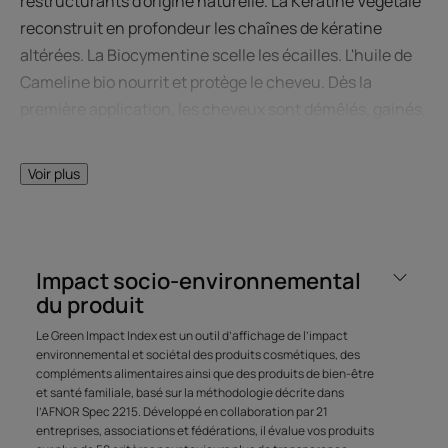
restructurants d'origine naturelle. La Kératine Végétale
reconstruit en profondeur les chaînes de kératine
altérées. La Biocymentine scelle les écailles. L'huile de
Cameline bio nourrit et protège le cheveu. Dès la
première application, les cheveux sont démêlés, gainés,
doux et brillants. Ils retrouvent force et résistance
durablement. S’utilise en cure d'un mois, une à deux
Voir plus
fois par an.
Impact socio-environnemental
LE MOT DE L’EXPERT
du produit
Le Green Impact Index est un outil d’affichage de l’impact
environnemental et sociétal des produits cosmétiques, des
compléments alimentaires ainsi que des produits de bien-être
et santé familiale, basé sur la méthodologie décrite dans
Pour encore plus de réparation,
l’AFNOR Spec 2215. Développé en collaboration par 21
laissez poser le masque 10 à 15
entreprises, associations et fédérations, il évalue vos produits