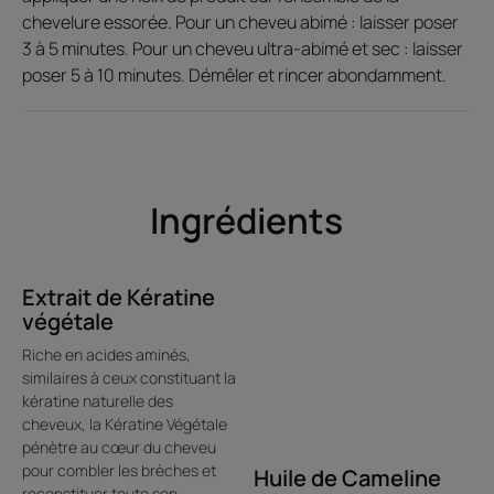
cheveux sont souples et faciles à coiffer.
chevelure essorée. Pour un cheveu abimé : laisser poser
Éveille les sens: la texture riche et crémeuse du masque
3 à 5 minutes. Pour un cheveu ultra-abimé et sec : laisser
possède un parfum envoûtant, pour un pur moment de
poser 5 à 10 minutes. Démêler et rincer abondamment.
bien-être.
Texture
Ingrédients
Extrait de Kératine
Avantage de la texture
végétale
formule ultra-crémeuse adaptée aux cheveux épais, sans
Riche en acides aminés,
silicone
similaires à ceux constituant la
kératine naturelle des
Senteur du contenu
cheveux, la Kératine Végétale
Mélange irrésistible de notes fruitées, fleuries et orientales
pénètre au cœur du cheveu
pour combler les brèches et
Huile de Cameline
reconstituer toute son