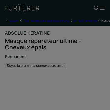
Accueil
Tous les produits pour vos cheveux
Après Shampoing
Masque
ABSOLUE KERATINE
Masque réparateur ultime -
Cheveux épais
Permanent
Soyez le premier à donner votre avis