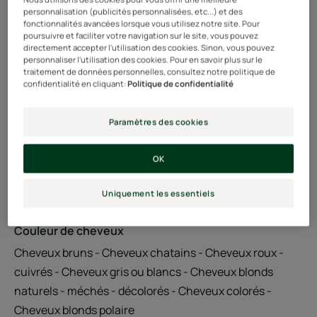
personnalisation (publicités personnalisées, etc...) et des
fonctionnalités avancées lorsque vous utilisez notre site. Pour
Concentré en Kératine Végétale pour cheveux épais
poursuivre et faciliter votre navigation sur le site, vous pouvez
directement accepter l'utilisation des cookies. Sinon, vous pouvez
personnaliser l'utilisation des cookies. Pour en savoir plus sur le
Actifs 100% d'origine naturelle, sans silicone
traitement de données personnelles, consultez notre politique de
confidentialité en cliquant:
Politique de confidentialité
Pot
Pot
200ml
Paramètres des cookies
OK
Utilisable par
Adultes
Uniquement les essentiels
Couleur de cheveux
Cheveux bruns - Cheveux chatains - Cheveux roux -
cuivrés - Cheveux gris ou blancs - Cheveux blonds
naturels - méchés - décolorés - Cheveux colorés -
Cheveux blonds polaire