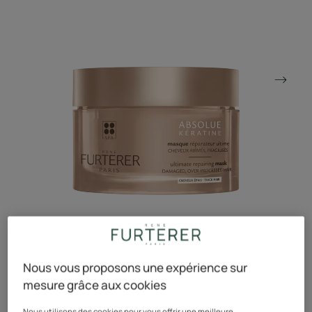
Nous vous proposons une expérience sur
mesure grâce aux cookies
Le masque à la Kératine Végétale ultra-concentré pour
réparer les cheveux épais abimés.
Nous utilisons des cookies pour vous offrir une meilleure