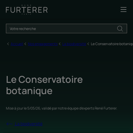
Accueil
Nos engagements
La biodiversité
Le Conservatoire botaniq
Le Conservatoire
botanique
Mise à jour le
5/05/26
, validé par
notre équipe d'experts René Furterer
.
La biodiversité