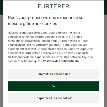
Nous vous proposons une expérience sur
mesure grâce aux cookies
En 2001, les Laboratoires Pierre Fabre décident de créer
un Conservatoire Botanique pour protéger et étudier les
Nous utilisons des cookies pour vous offrir une meilleure
personnalisation (publicités personnalisées, etc...) et des
essences qui vont leur inspirer de nouvelles formules.
fonctionnalités avancées lorsque vous utilisez notre site. Pour
poursuivre et faciliter votre navigation sur le site, vous pouvez
directement accepter l'utilisation des cookies. Sinon, vous pouvez
Ce sanctuaire floral unique dédié à la préservation, à la
personnaliser l'utilisation des cookies. Pour en savoir plus sur le
sauvegarde, mais aussi à la recherche, est installé à
traitement de données personnelles, consultez notre politique de
confidentialité en cliquant:
Politique de confidentialité
Soual, dans le Tarn. Il abrite aujourd’hui 855 espèces
végétales, dont 26 % sont menacées.
Paramètres des cookies
OK
Uniquement les essentiels