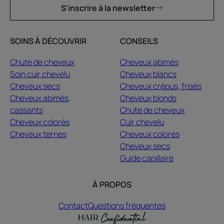
S'inscrire à la newsletter
SOINS À DÉCOUVRIR
CONSEILS
Chute de cheveux
Cheveux abimés
Soin cuir chevelu
Cheveux blancs
Cheveux secs
Cheveux crépus, frisés
Cheveux abimés,
Cheveux blonds
cassants
Chute de cheveux
Cheveux colorés
Cuir chevelu
Cheveux ternes
Cheveux colorés
Cheveux secs
Guide capillaire
À PROPOS
Contact
Questions fréquentes