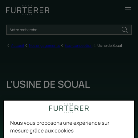
Accueil
Nos engagements
Éco-conception
Usine de Soual
L’USINE DE SOUAL
Mise à jour le
9/06/26
, validé par
notre équipe d'experts René Furterer
.
Éco-conception
Nous vous proposons une expérience sur
mesure grâce aux cookies