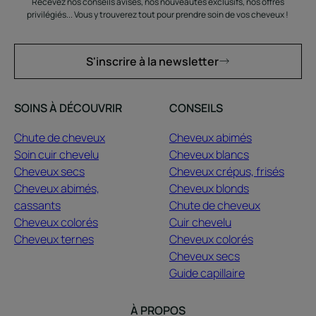
Recevez nos conseils avisés, nos nouveautés exclusifs, nos offres
privilégiés... Vous y trouverez tout pour prendre soin de vos cheveux !
S'inscrire à la newsletter
SOINS À DÉCOUVRIR
CONSEILS
Chute de cheveux
Cheveux abimés
Soin cuir chevelu
Cheveux blancs
Cheveux secs
Cheveux crépus, frisés
Cheveux abimés,
Cheveux blonds
cassants
Chute de cheveux
Cheveux colorés
Cuir chevelu
Cheveux ternes
Cheveux colorés
Cheveux secs
Guide capillaire
À PROPOS