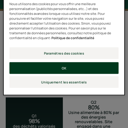
Nous utilisons des cookies pour vous offrir une meilleure
personnalisation (publicités personnalisées, etc...) et des
fonctionnalités avancées lorsque vous utilisez notre site. Pour
poursuivre et faciliter votre navigation sur le site, vous pouvez
Depuis 40 ans, le site de Soual dans le Tarn assure la
directement accepter l'utilisation des cookies. Sinon, vous pouvez
personnaliser l'utilisation des cookies. Pour en savoir plus sur le
fabrication et le conditionnement de nos produits
traitement de données personnelles, consultez notre politique de
confidentialité en cliquant:
Politique de confidentialité
dermo-cosmétiques.
Paramètres des cookies
CHIFFRES CLÉS
OK
Uniquement les essentiels
Q2
80%
Usine alimentée à 80% par
Q1
des énergies
98%
renouvelables. Site
des déchêts valorisés
engagé dans une