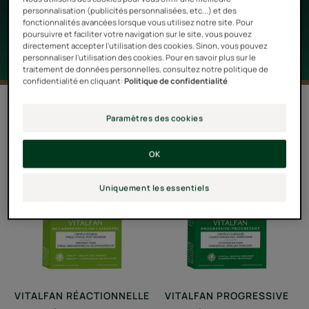
spécifiquement pour lutter contre la perte capillaire.
personnalisation (publicités personnalisées, etc...) et des
fonctionnalités avancées lorsque vous utilisez notre site. Pour
poursuivre et faciliter votre navigation sur le site, vous pouvez
directement accepter l'utilisation des cookies. Sinon, vous pouvez
personnaliser l'utilisation des cookies. Pour en savoir plus sur le
traitement de données personnelles, consultez notre politique de
confidentialité en cliquant:
Politique de confidentialité
14 résultats pour "Traitements contre
Paramètres des cookies
la chute de cheveux"
Complément
Complément
OK
alimentaire
alimentaire
cheveux
cheveux
Uniquement les essentiels
affaiblis
clairsemés
VITALFAN RÉACTIONNELLE
VITALFAN PROGRESSIVE