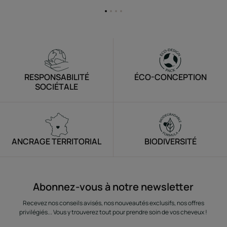
Aller
Aller
Aller
Aller
à
à
à
à
l'item
l'item
l'item
l'item
1
2
3
4
RESPONSABILITÉ
ÉCO-CONCEPTION
SOCIÉTALE
ANCRAGE TERRITORIAL
BIODIVERSITÉ
Abonnez-vous à notre newsletter
Recevez nos conseils avisés, nos nouveautés exclusifs, nos offres
privilégiés... Vous y trouverez tout pour prendre soin de vos cheveux !