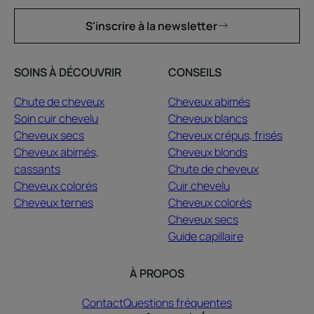
S'inscrire à la newsletter
SOINS À DÉCOUVRIR
CONSEILS
Chute de cheveux
Cheveux abimés
Soin cuir chevelu
Cheveux blancs
Cheveux secs
Cheveux crépus, frisés
Cheveux abimés,
Cheveux blonds
cassants
Chute de cheveux
Cheveux colorés
Cuir chevelu
Cheveux ternes
Cheveux colorés
Cheveux secs
Guide capillaire
À PROPOS
Contact
Questions fréquentes