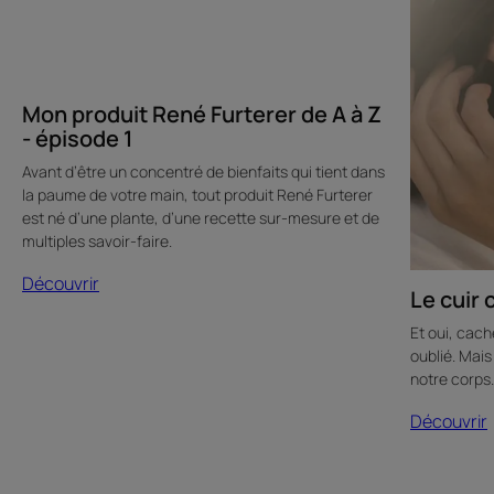
à
Z
-
épisode
1
Mon produit René Furterer de A à Z
- épisode 1
Avant d’être un concentré de bienfaits qui tient dans
la paume de votre main, tout produit René Furterer
est né d’une plante, d’une recette sur-mesure et de
multiples savoir-faire.
Découvrir
Le cuir
Et oui, cach
oublié. Mais
notre corps.
Découvrir