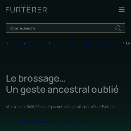
Accueil
Cuir chevelu
Les bons gestes et les soins du cuir chevelu
Le 
Le brossage…
Un geste ancestral oublié
Mise à jour le
9/06/26
, validé par
notre équipe d'experts René Furterer
.
Les bons gestes et les soins du cuir chevelu