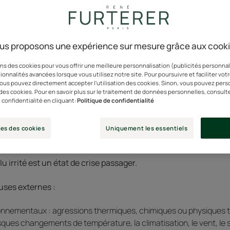
us proposons une expérience sur mesure grâce aux cook
table ? Démangeaisons ? Rougeurs ? Tiraillements ?
ns des cookies pour vous offrir une meilleure personnalisation (publicités personnali
e cuir chevelu est agressé par des facteurs extérieurs qui 
ionnalités avancées lorsque vous utilisez notre site. Pour poursuivre et faciliter vot
 vous pouvez directement accepter l'utilisation des cookies. Sinon, vous pouvez pers
he cornée) et occasionnent des irritations temporaires.
n des cookies. Pour en savoir plus sur le traitement de données personnelles, consult
 confidentialité en cliquant:
Politique de confidentialité
ont les causes d'un cuir c
es des cookies
Uniquement les essentiels
u irrité est un état de crise passager.
auses externes :
nnementaux : agressions thermiques, chimiques ou physiques tell
usques changements de température, la climatisation, le vent, le s