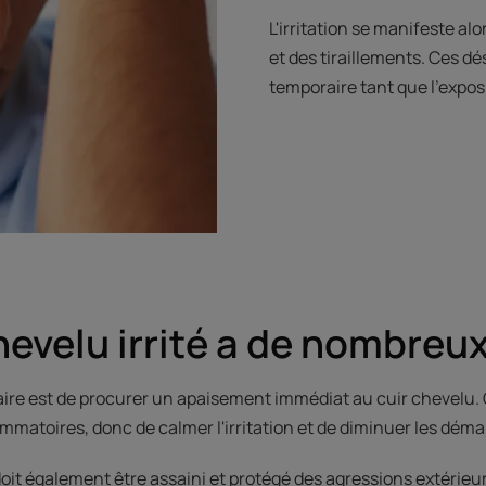
L'irritation se manifeste a
et des tiraillements. Ces 
temporaire tant que l’expos
hevelu irrité a de nombreu
aire est de procurer un apaisement immédiat au cuir chevelu.
ammatoires, donc de calmer l'irritation et de diminuer les dém
 doit également être assaini et protégé des agressions extérieu