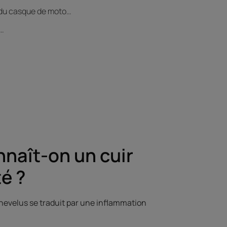
nt du casque de moto…
s…
nnaît-on un cuir
té ?
chevelus se traduit par une inflammation