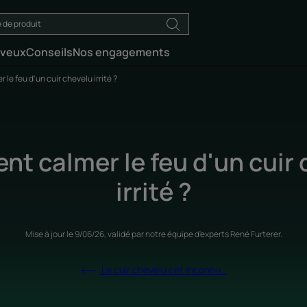
eveux
Conseils
Nos engagements
e feu d'un cuir chevelu irrité ?
t calmer le feu d'un cuir 
irrité ?
Mise à jour le
9/06/26
, validé par
notre équipe d'experts René Furterer
.
Le cuir chevelu cet inconnu…