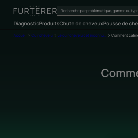
Diagnostic
Produits
Chute de cheveux
Pousse de ch
Accueil
Cuir chevelu
Le cuir chevelu cet inconnu…
Comment calmer l
Commen