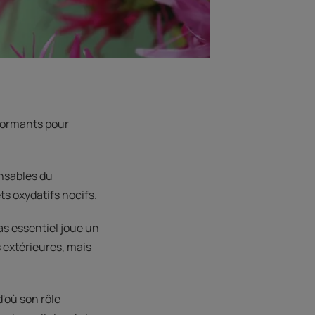
rformants pour
onsables du
ets oxydatifs nocifs.
ras essentiel joue un
s extérieures, mais
d'où son rôle