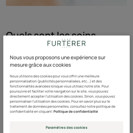
Quels sont les soins
préférés des cheveux
blonds ?
Nous vous proposons une expérience sur
mesure grâce aux cookies
Les cheveux blonds aiment briller : il faut les mettre en
Nous utilisons des cookies pour vous offrir une meilleure
lumière ! Si leur blondeur est naturelle, il est conseillé
personnalisation (publicités personnalisées, etc...) et des
fonctionnalités avancées lorsque vous utilisez notre site. Pour
de privilégier les soins qui apportent de l’éclat et
poursuivre et faciliter votre navigation sur le site, vous pouvez
donnent un coup de fraîcheur à la couleur. Ils
directement accepter l'utilisation des cookies. Sinon, vous pouvez
personnaliser l'utilisation des cookies. Pour en savoir plus sur le
permettront de garder des cheveux à la fois agréables
traitement de données personnelles, consultez notre politique de
au toucher, forts et brillants, de manière durable.
confidentialité en cliquant:
Politique de confidentialité
S’ils sont décolorés, recolorés, mêchés ou balayés, les
Paramètres des cookies