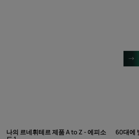
세
세
히
히
보
보
기
기
나
60
의
대
르
에
네
빛
휘
나
테
기
르
위
제
한
품
3
A
가
to
지
Z
트
-
렌
나의 르네휘테르 제품 A to Z - 에피소
60대에
에
드
드 1
피