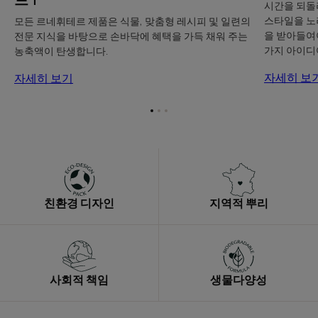
시간을 되돌
소
스타일을 노
모든 르네휘테르 제품은 식물, 맞춤형 레시피 및 일련의
드
을 받아들여
전문 지식을 바탕으로 손바닥에 혜택을 가득 채워 주는
1
가지 아이디
농축액이 탄생합니다.
자세히 보
자세히 보기
항
항
항
목
목
목
1
2
3
로
로
로
이
이
이
동
동
동
친환경 디자인
지역적 뿌리
사회적 책임
생물다양성