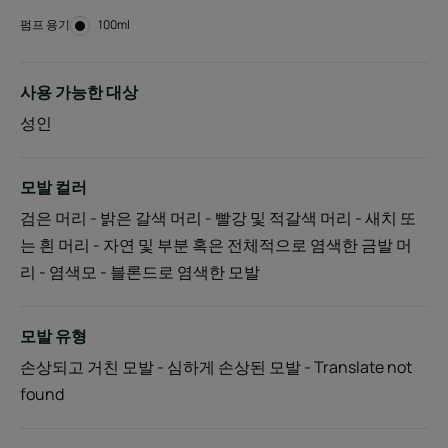
펌프 용기
펌
100ml
프
용
기
사용 가능한 대상
성인
모발 컬러
검은 머리 - 밝은 갈색 머리 - 빨강 및 적갈색 머리 - 새치 또
는 흰 머리 - 자연 및 부분 혹은 전체적으로 염색한 금발 머
리 - 염색모 - 블론드로 염색한 모발
모발 유형
손상되고 거친 모발 - 심하게 손상된 모발 - Translate not
found