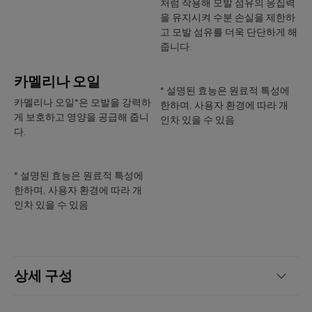
처럼 작용해 모발 섬유의 응집력
텍스처의 장점
을 유지시켜 수분 손실을 제한하
번들거림 없이 모발에 녹아들어 흡수됩니다.
고 모발 섬유를 더욱 단단하게 해
줍니다.
제품의 향기
과일과 플로럴 향, 그리고 오리엔탈 노트가 어우러져 거부할 수 없
카멜리나 오일
는 향으로 거듭납니다
* 설명된 효능은 원료적 특성에
카멜리나 오일*은 모발을 강력하
한하며, 사용자 환경에 따라 개
* 헤어 케라틴과 유사한 아미노산 함유.
게 보호하고 영양을 공급해 줍니
인차 있을 수 있음
** 케라틴에 대한 Ex vivo 테스트.
다.
* 설명된 효능은 원료적 특성에
한하며, 사용자 환경에 따라 개
인차 있을 수 있음
상세 구성