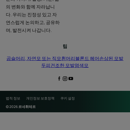
의 변화와 함께 자라납니
다. 우리는 진정성 있고 자
연스럽게 논의하고, 공유하
며, 발전시켜 나갑니다.
팁
곱슬머리, 자연모 또는 직모
흰머리
블론드 헤어
손상된 모발
두피
건조한 모발
염색모
법적 정보
개인정보 보호정책
쿠키 설정
© 2026 르네휘테르