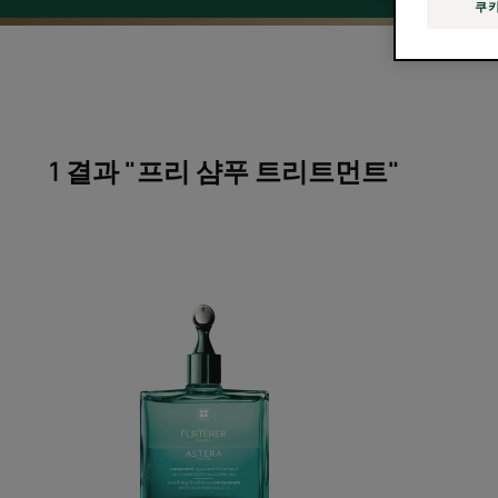
쿠키
1 결과 "프리 샴푸 트리트먼트"
아
스
테
라
프
레
쉬
수
딩
컨