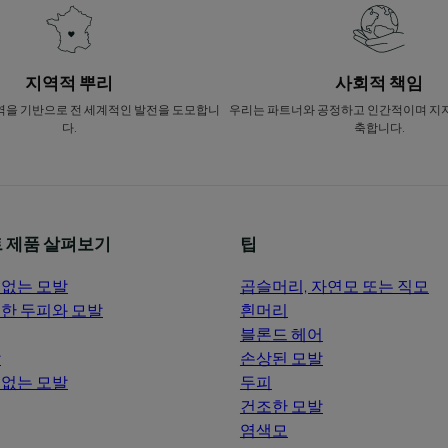
지역적 뿌리
사회적 책임
역을 기반으로 전 세계적인 발전을 도모합니
우리는 파트너와 공정하고 인간적이며 지
다.
축합니다.
 제품 살펴보기
팁
없는 모발
곱슬머리, 자연모 또는 직모
한 두피와 모발
흰머리
블론드 헤어
발
손상된 모발
없는 모발
두피
건조한 모발
염색모