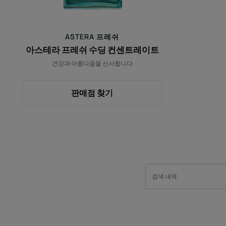
센
트
레
ASTERA 프레쉬
이
아스테라 프레쉬 수딩 컨센트레이트
트
건강과 아름다움을 선사합니다
판매점 찾기