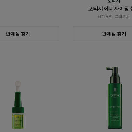
포티샤
푸
포티샤 에너자이징 
생기 부여 - 모발 강화
판매점 찾기
판매점 찾기
프
포
로
티
그
샤
레
세
시
럼
브
탈
모
방
지
트