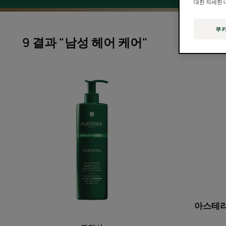
대한 자세한 
쿠키
9 결과 "남성 헤어 케어"
포
티
샤
트
리
트
먼
트
컨
디
셔
아스테라
너