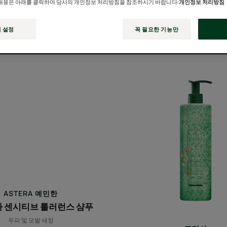
내용은 아래를 클릭하여 당사의 개인정보 처리방침을 참조하시기 바랍니다:
개인정보 처리방침
 설정
꼭 필요한 기능만
아
포
스
티
테
샤
라
에
센
너
시
자
티
이
브
징
톨
샴
러
푸
ASTERA 예민한
런
 센시티브 톨러런스 샴푸
스
두피 및 모발 세정
샴