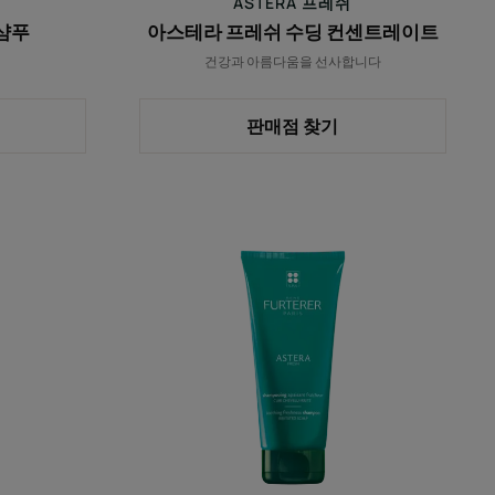
ASTERA 프레쉬
이
샴푸
아스테라 프레쉬 수딩 컨센트레이트
트
건강과 아름다움을 선사합니다
판매점 찾기
아
스
테
라
프
레
쉬
수
딩
샴
푸