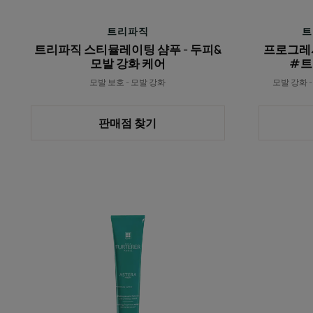
푸
-
트리파직
트
두
트리파직 스티뮬레이팅 샴푸 - 두피&
프로그레
피
모발 강화 케어
#트
&
모발 보호 - 모발 강화
모발 강화 
모
발
판매점 찾기
강
화
케
어
아
스
테
라
프
레
쉬
수