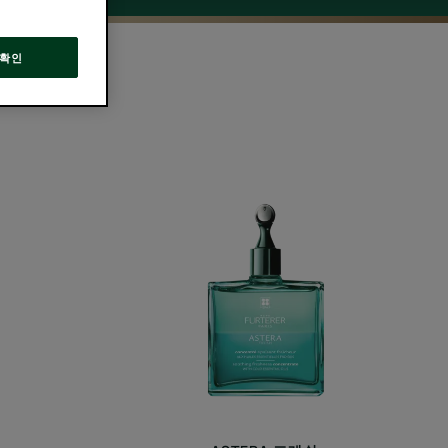
확인
아
스
테
라
프
레
쉬
수
딩
컨
센
트
레