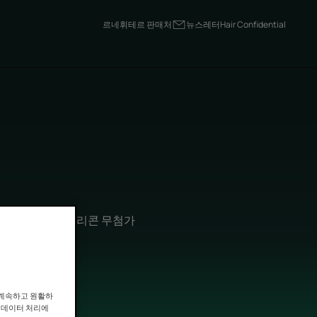
르네휘테르 판매처
뉴스레터
Hair Confidential
르의 전문적인 실리콘 무첨가
 계속하고 원활하
인 데이터 처리에