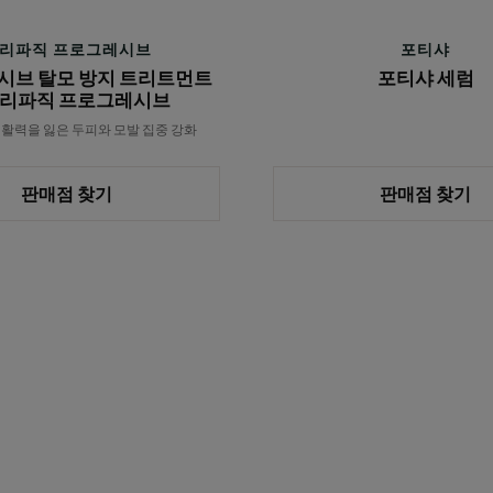
리
트
리파직 프로그레시브
포티샤
먼
시브 탈모 방지 트리트먼트
포티샤 세럼
트
리파직 프로그레시브
#
- 활력을 잃은 두피와 모발 집중 강화
트
리
판매점 찾기
판매점 찾기
파
직
프
로
그
레
시
브