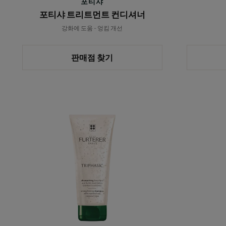
포티샤
포티샤 트리트먼트 컨디셔너
강화에 도움 - 엉킴 개선
판매점 찾기
트
리
파
직
스
티
뮬
레
이
팅
샴