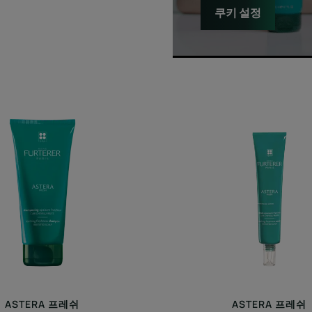
쿠키 설정
아
아
스
스
테
테
라
라
프
프
레
레
쉬
쉬
수
수
딩
딩
샴
세
푸
럼
ASTERA 프레쉬
ASTERA 프레쉬