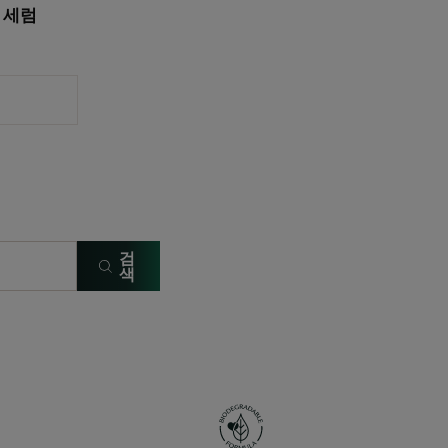
 세럼
검
색