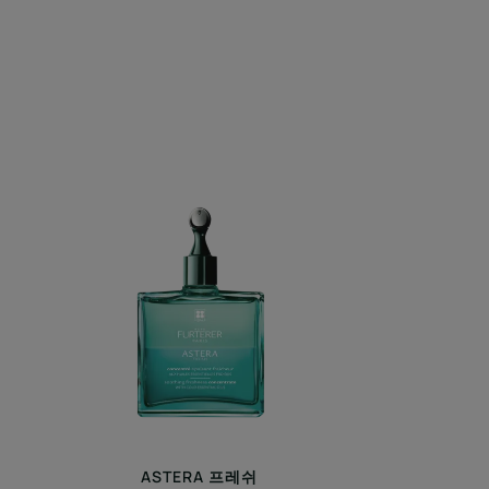
아
스
테
라
프
레
쉬
수
딩
컨
센
트
레
ASTERA 프레쉬