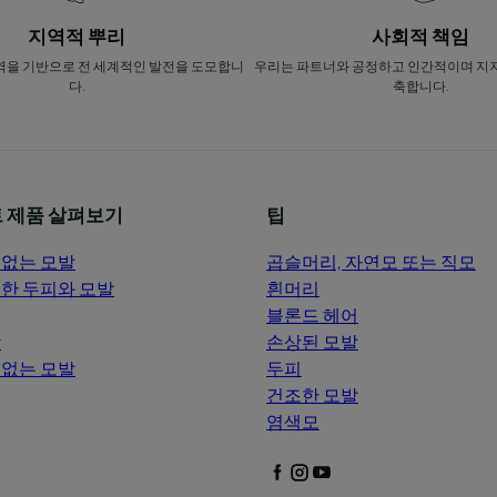
지역적 뿌리
사회적 책임
역을 기반으로 전 세계적인 발전을 도모합니
우리는 파트너와 공정하고 인간적이며 지
다.
축합니다.
 제품 살펴보기
팁
없는 모발
곱슬머리, 자연모 또는 직모
한 두피와 모발
흰머리
블론드 헤어
발
손상된 모발
없는 모발
두피
건조한 모발
염색모