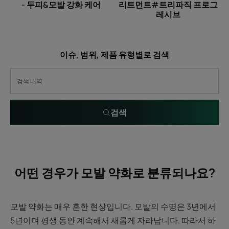
- 두피&모발 강화 케어
리트먼트#트리파직 프로그
푸
리
레시브
-
트
두
먼
피
트
이슈, 범위, 제품 유형별로 검색
&
#
모
트
발
리
강
파
화
직
검색
케
프
어
로
그
레
어떤 경우가 모발 약화로 분류되나요?
시
브
모발 약화는 매우 흔한 현상입니다. 모발의 수명은 3년에서
5년이며 평생 동안 계속해서 새롭게 자라납니다. 따라서 하