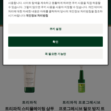
사용합니다. 사이트 탐색을 계속하고 원활하게 하려면 쿠키 사용을 직접 허용할
수 있습니다. 그렇지 않으면 쿠키 사용을 사용자 지정할 수 있습니다. 개인 데이터
처리에 대한 자세한 내용은 아래를 클릭하여 당사의 개인정보 처리방침을 참조하
시기 바랍니다:
개인정보 처리방침
쿠키 설정
2 결과 "모발 약화 방지에 도움이 되는 트리
트먼트 : 르네휘테르 솔루션"
확인
트
프
꼭 필요한 기능만
리
로
파
그
직
레
스
시
티
브
뮬
탈
레
모
이
방
트리파직
트리파직 프로그레시브
팅
지
트리파직 스티뮬레이팅 샴푸
프로그레시브 탈모 방지 트
샴
트