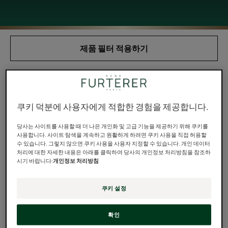
제품 필터 적용하기
11 결과 "샴푸"
나
토
쿠키 덕분에 사용자에게 적합한 경험을 제공합니다.
뚜
닝
당사는 사이트를 사용할 때 더 나은 개인화 및 고급 기능을 제공하기 위해 쿠키를
리
및
사용합니다. 사이트 탐색을 계속하고 원활하게 하려면 쿠키 사용을 직접 허용할
아
탄
수 있습니다. 그렇지 않으면 쿠키 사용을 사용자 지정할 수 있습니다. 개인 데이터
처리에 대한 자세한 내용은 아래를 클릭하여 당사의 개인정보 처리방침을 참조하
젠
력
시기 바랍니다:
개인정보 처리방침
틀
케
미
어
쿠키 설정
셀
샴
라
푸
나뚜리아
토뉘시아
샴
확인
나뚜리아 젠틀 미셀라 샴푸
토닝 및 탄력 케어 샴푸