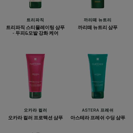
뮬
샴
레
푸
이
트리파직
까리떼 뉴트리
팅
트리파직 스티뮬레이팅 샴푸
까리떼 뉴트리 샴푸
샴
- 두피&모발 강화 케어
푸
-
오
아
두
카
스
피
라
테
&
컬
라
모
러
프
발
프
레
강
로
쉬
화
텍
수
케
션
딩
어
오카라 컬러
ASTERA 프레쉬
샴
샴
오카라 컬러 프로텍션 샴푸
아스테라 프레쉬 수딩 샴푸
푸
푸