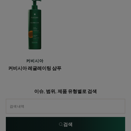
커
비
시
아
레
귤
레
이
팅
커비시아
샴
커비시아 레귤레이팅 샴푸
푸
이슈, 범위, 제품 유형별로 검색
검색