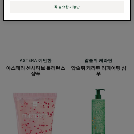
푸
꼭 필요한 기능만
아
압
스
솔
테
뤼
라
케
센
라
시
틴
티
리
ASTERA 예민한
압솔뤼 케라틴
브
페
아스테라 센시티브 톨러런스
압솔뤼 케라틴 리페어링 샴
톨
어
샴푸
푸
러
링
런
샴
토
포
스
푸
뉘
티
샴
시
샤
푸
아
에
플
너
럼
자
핑
이